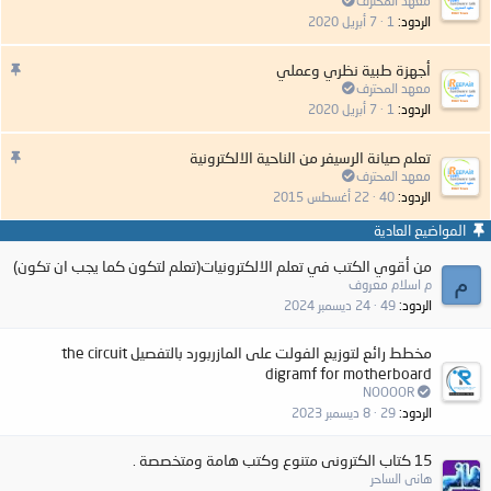
ه
معهد المحترف
م
الردود
1
7 أبريل 2020
:
م
أجهزة طبية نظري وعملي
ه
معهد المحترف
م
الردود
1
7 أبريل 2020
:
م
تعلم صيانة الرسيفر من الناحية الالكترونية
ه
معهد المحترف
م
الردود
40
22 أغسطس 2015
:
المواضيع العادية
من أقوي الكتب في تعلم الالكترونيات(تعلم لتكون كما يجب ان تكون)
م
م اسلام معروف
الردود
49
24 ديسمبر 2024
مخطط رائع لتوزيع الفولت على المازربورد بالتفصيل the circuit
digramf for motherboard
NOOOOR
الردود
29
8 ديسمبر 2023
15 كتاب الكترونى متنوع وكتب هامة ومتخصصة .
هانى الساحر