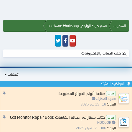
المنتديات
قسم صيانة الهاردوير hardware Workshop
ركن كتب الصيانة والإلكنرونيات
تصفيات
المواضيع المثبتة
م
صناعة ألواح الدوائر المطبوعة
كتاب
ه
معهد المحترف
م
الردود
18
15 يناير 2026
:
م
كتاب ممتاز في صيانة الشاشات Lcd Monitor Repair Book
كتاب
ه
NOOOOR
م
الردود
306
12 فبراير 2025