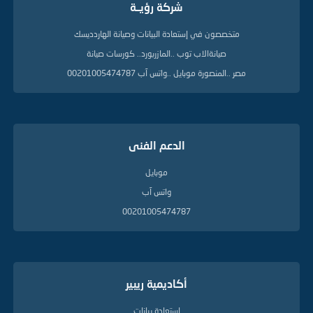
شركة رؤيــة
متخصصون في إستعادة البيانات وصيانة الهاردديسك
صيانةالاب توب ..المازربورد.. كورسات صيانة
مصر ..المنصورة موبايل ..واتس آب 00201005474787
الدعم الفنى
موبايل
واتس آب
00201005474787
أكاديمية ريبير
إستعادة بيانات