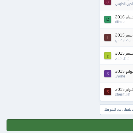
ن
الدين الطوس
D
dilmila
ا
ميت الرقمي
ع
عادل فلاح
3
3yone
S
sherif_kh
تمكن من النشر هنا.