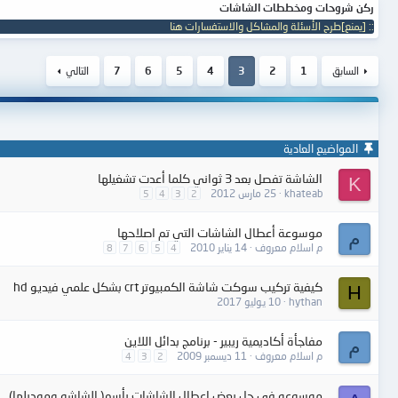
ركن شروحات ومخططات الشاشات
:: [يمنع]طرح الأسئلة والمشاكل والاستفسارات هنا
السابق
1
2
3
4
5
6
7
التالي
المواضيع العادية
الشاشة تفصل بعد 3 ثواني كلما أعدت تشغيلها
K
khateab
25 مارس 2012
5
4
3
2
موسوعة أعطال الشاشات التي تم اصلاحها
م
م اسلام معروف
14 يناير 2010
8
7
6
5
4
كيفية تركيب سوكت شاشة الكمبيوتر crt بشكل علمي فيديو hd
H
hythan
10 يوليو 2017
مفاجأة أكاديمية ريبير - برنامج بدائل اللاين
م
م اسلام معروف
11 ديسمبر 2009
4
3
2
موسوعه فى حل بعض اعطال الشاشات بأسم( الشاشه وموديلها)