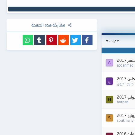
مشاركة هذه الصفحة
فيسبوك
تويتر
Reddit
Pinterest
Tumblr
WhatsApp
تصفيات
A
aboahmad
ج
جارح العيون
H
hythan
S
soukmany