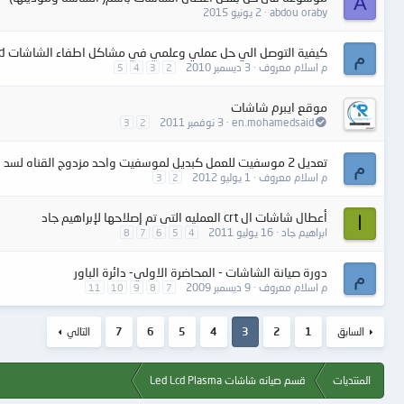
A
abdou oraby
2 يونيو 2015
كيفية التوصل الي حل عملي وعلمي في مشاكل اطفاء الشاشات lcd
م
م اسلام معروف
3 ديسمبر 2010
5
4
3
2
موقع ايبرم شاشات
en.mohamedsaid
3 نوفمبر 2011
3
2
تعديل 2 موسفيت للعمل كبديل لموسفيت واحد مزدوج القناه لسد العجز في قطع الغيار والبدائل
م
م اسلام معروف
1 يوليو 2012
3
2
أعطال شاشات ال crt العمليه التى تم إصلاحها لإبراهيم جاد
ا
ابراهيم جاد
16 يوليو 2011
8
7
6
5
4
دورة صيانة الشاشات - المحاضرة الاولي- دائرة الباور
م
م اسلام معروف
9 ديسمبر 2009
11
10
9
8
7
السابق
1
2
3
4
5
6
7
التالي
المنتديات
قسم صيانه شاشات Led Lcd Plasma