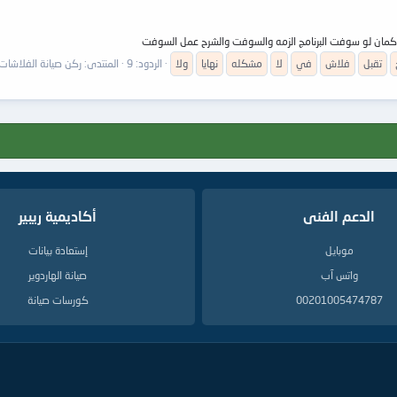
تقبل
فلاش
في
لا
مشكله
نهايا
ولا
الردود: 9
المنتدى:
ركن صيانة الفلاشات ,sh, MP3, MP4, MP5
الدعم الفنى
أكاديمية ريبير
موبايل
إستعادة بيانات
واتس آب
صيانة الهاردوير
00201005474787
كورسات صيانة