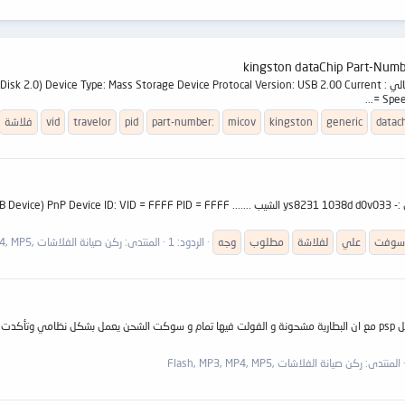
أخي strong ممكن مساعدتي في فلاشة كينغ ستون 2 جيقا معلوماتها كالتالي : ge Device Protocal Version: USB 2.00 Current
Spee
datac
generic
kingston
micov
part-number:
pid
travelor
vid
فلاشة
رجاء مطلوب سوفت لفلاشة 2gعلى وجه السرعه رقم ic الشيب دأخل الفلاش :- 8231 1038d d0v033
سوفت
علي
لفلاشة
مطلوب
وجه
الردود: 1
المنتدى:
ركن صيانة الفلاشات ,Flash, MP3, MP4, MP5
السلام عليكم لدي مشكلة في mp5 فهو لا يقلع ابدا و هي من نوع التقليد لل psp مع ان البطارية مشحونة و الفولت فيها تمام و سوك
المنتدى:
ركن صيانة الفلاشات ,Flash, MP3, MP4, MP5