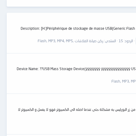
Description: [H:]Périphérique de stockage de masse USB(Generic Flash Disk 2.0) Device Type: Mass Stora
الردود: 15
المنتدى:
ركن صيانة الفلاشات ,Flash, MP3, MP4, MP5
ys الشيب ....... Device Name: ??USB Mass Storage Device(ÿÿÿÿÿÿÿÿ ÿÿÿÿÿÿÿÿÿÿÿÿÿÿÿÿ USB Device) PnP Device ID: VID = FFFF PID = FFFF
ت الشحن يعمل بشكل نظامي وتأكدت من زر البورليس به مشكلة حتى عندما اصله الى الكمبيوتر فهو لا يعمل و الكمبيوتر لا