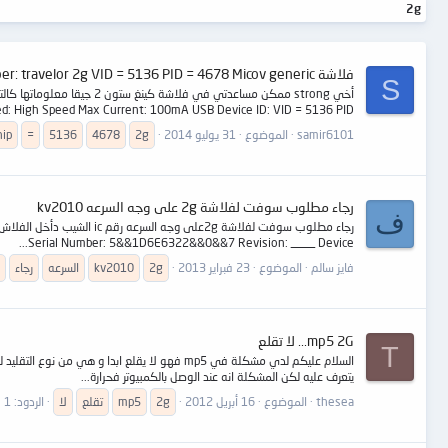
2g
فلاشة kingston dataChip Part-Number: travelor 2g VID = 5136 PID = 4678 Micov generic
S
d: High Speed Max Current: 100mA USB Device ID: VID = 5136 PID =...
samir6101
الموضوع
31 يوليو 2014
2g
4678
5136
=
hip
رجاء مطلوب سوفت لفلاشة 2g على وجه السرعه kv2010
ف
Serial Number: 5&&1D6E6322&&0&&7 Revision: ____ Device...
فايز سالم
الموضوع
23 فبراير 2013
2g
kv2010
السرعه
رجاء
mp5 2G... لا تقلع
T
يتعرف عليه لكن المشكلة انه عند الوصل بالكمبيوتر فحرارة...
thesea
الموضوع
16 أبريل 2012
2g
mp5
تقلع
لا
الردود: 1