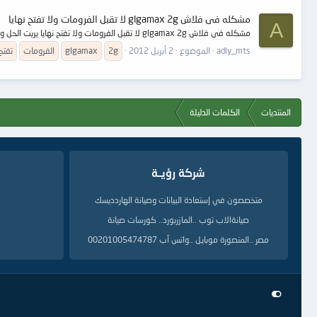
مشكله فى فلاش glgamax 2g لا تقبل الفرومات ولا تفتح نهايا
A
مشكله فى فلاش glgamax 2g لا تقبل الفرومات ولا تفتح نهايا يريت الحل وكمان لو سوفت البرنامج الزمه والسوفت والشرح عمل السوفت
adly_mts
الموضوع
2 أبريل 2012
2g
glgamax
الفرومات
تفتح
المنتديات
الكلمات الدليلة
شركة رؤيــة
متخصصون في إستعادة البيانات وصيانة الهاردديسك
صيانةالاب توب ..المازربورد.. كورسات صيانة
مصر ..المنصورة موبايل ..واتس آب 00201005474787