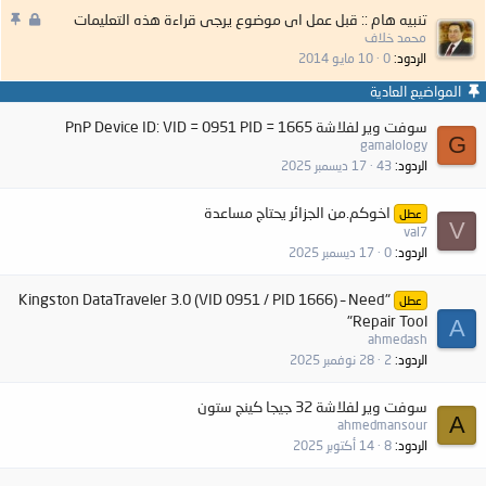
م
م
تنبيه هام :: قبل عمل اى موضوع يرجى قراءة هذه التعليمات
غ
ه
محمد خلاف
ل
م
الردود
0
10 مايو 2014
ق
:
المواضيع العادية
سوفت وير لفلاشة PnP Device ID: VID = 0951 PID = 1665
G
gamalology
الردود
43
17 ديسمبر 2025
اخوكم.من الجزائر يحتاج مساعدة
عطل
V
val7
الردود
0
17 ديسمبر 2025
"Kingston DataTraveler 3.0 (VID 0951 / PID 1666) – Need
عطل
Repair Tool"
A
ahmedash
الردود
2
28 نوفمبر 2025
سوفت وير لفلاشة 32 جيجا كينج ستون
A
ahmedmansour
الردود
8
14 أكتوبر 2025