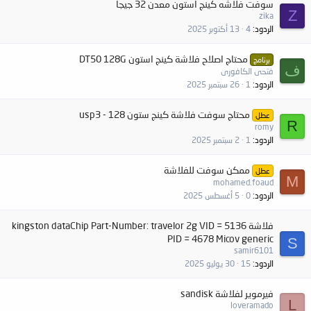
سوفت فلاشه كينج استون معدن 32 جيجا
Z
zika
الردود
4
13 أكتوبر 2025
محتاج اصلاح فلاشة كينج استون DT50 128G
برنامج
ف
فتحى الكافورى
الردود
1
26 سبتمبر 2025
محتاج سوفت فلاشة كينج ستون 128 - usp3
عطل
R
romy
الردود
1
2 سبتمبر 2025
ممكن سوفت للفلاشة
عطل
M
mohamed.foaud
الردود
0
5 أغسطس 2025
فلاشة kingston dataChip Part-Number: travelor 2g VID = 5136
PID = 4678 Micov generic
S
samir6101
الردود
15
30 يوليو 2025
فيرموير لفلاشة sandisk
L
loveramado