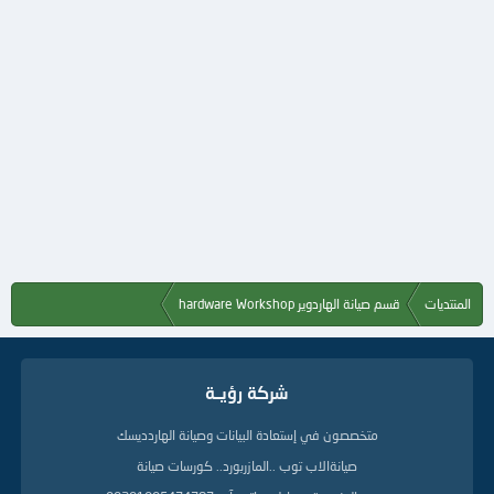
المنتديات
قسم صيانة الهاردوير hardware Workshop
شركة رؤيــة
متخصصون في إستعادة البيانات وصيانة الهاردديسك
صيانةالاب توب ..المازربورد.. كورسات صيانة