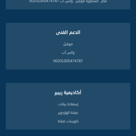
مصر ..المنصورة موبايل ..واتس آب 00201005474787
الدعم الفنى
موبايل
واتس آب
00201005474787
أكاديمية ريبير
إستعادة بيانات
صيانة الهاردوير
كورسات صيانة