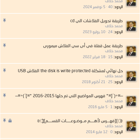
ه
محمد خلاف
م
الردود
40
5 نوفمبر 2024
:
م
طريقة تحويل الفلاشات الى cd
ه
محمد خلاف
م
الردود
24
10 يوليو 2023
:
م
طريقة عمل قفلة فى أى سى الفلاش ميمورى
ه
محمد خلاف
م
الردود
15
18 فبراير 2022
:
م
حل نهائي لمشكلة the disk is write protected الفلاش USB
ه
محمد خلاف
م
الردود
25
21 أكتوبر 2018
:
م
—¤÷(`[¤* فهرس المواضيع التى تم حلها 2015-2016 *¤]´)÷¤—
ه
محمد خلاف
م
الردود
1
5 مايو 2016
:
م
م
₪ ҉ ][فهـــرس لأهــــم مــوضـوعـــــات القســــم][ ҉ ₪
غ
ه
محمد خلاف
ل
م
الردود
0
12 مايو 2014
ق
: