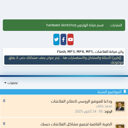
المنتديات
قسم صيانة الهاردوير hardware Workshop
ركن صيانة الفلاشات ,Flash, MP3, MP4, MP5
:: [إطرح] الأسئلة والمشاكل والاستفسارات هنا :: إختر عنوان يصف مشكلتك حتى لا يغلق
موضوعك
تصفيات
المواضيع المثبتة
م
وداعا للموقع الروسى لاصلاح الفلاشات
ه
محمد خلاف
م
الردود
65
14 أكتوبر 2025
:
م
الضربة القاضية لجميع مشاكل الفلاشات ديسك