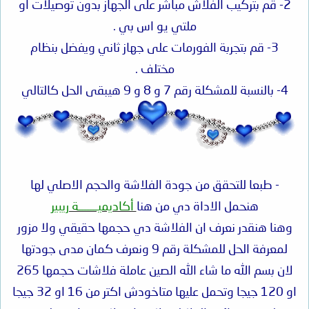
2- قم بتركيب الفلاش مباشر على الجهاز بدون توصيلات او
ملتي يو اس بي .
3- قم بتجربة الفورمات على جهاز ثاني ويفضل بنظام
مختلف .
4- بالنسبة للمشكلة رقم 7 و 8 و 9 هيبقى الحل كالتالي
- طبعا للتحقق من جودة الفلاشة والحجم الاصلي لها
هنحمل الاداة دي من هنا
أكاديميـــــــة ريبير
وهنا هنقدر نعرف ان الفلاشة دي حجمها حقيقي ولا مزور
لمعرفة الحل للمشكلة رقم 9 ونعرف كمان مدى جودتها
لان بسم الله ما شاء الله الصين عاملة فلاشات حجمها 265
او 120 جيجا وتحمل عليها متاخودش اكتر من 16 او 32 جيجا