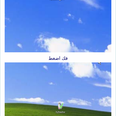
فك اضغط