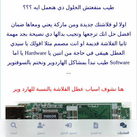
طيب منفعتش الحلول دي هنعمل ايه ؟؟؟
اولا لو فلاشتك جديدة ومن ماركة يعني ومعاها ضمان
افضل حل انك ترجعها وتجيب بدالها دي نصيحة بجد مهمة
ثانيا الفلاشة قديمة او انت مصمم مثلا اقولك يا سيدي
العطل هيبقى في حاجة من اتنين يا Hardware يا اما
Software طيب نبدأ بمشاكل الهاردوير ونختم بالسوفتوير
...
هنا نشوف اسباب عطل الفلاشة بالنسبة للهارد وير
المنتديات
ما الجديد
تسجيل الدخول
تسجيل
البحث