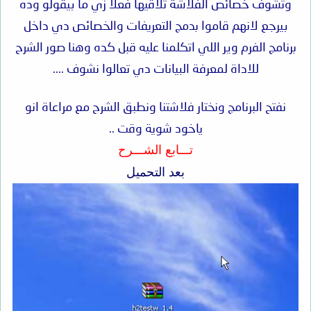
وتشوف خصائص الفلاشة تلاقيها فعلا زي ما بيقولو وده
بيرجع لانهم قاموا بدمج التعريفات والخصائص دي داخل
برنامج الفرم وير اللي اتكلمنا عليه قبل كده وهنا صور الشرح
للاداة لمعرفة البيانات دي تعالوا نشوف ....
نفتح البرنامج ونختار فلاشتنا ونطبق الشرح مع مراعاة انو
ياخود شوية وقت ..
تـــابع الشـــرح
بعد التحميل