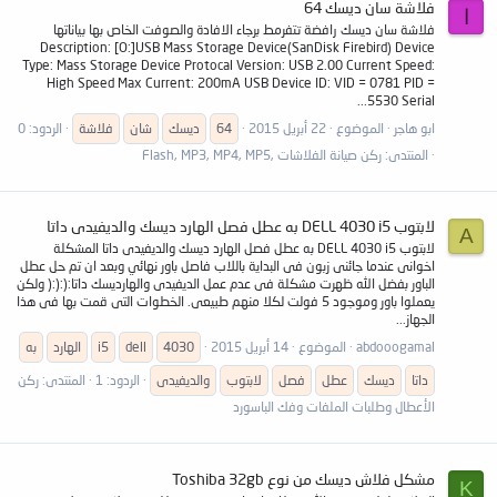
فلاشة سان ديسك 64
ا
فلاشة سان ديسك رافضة تتفرمط برجاء الافادة والصوفت الخاص بها بياناتها
Description: [O:]USB Mass Storage Device(SanDisk Firebird) Device
Type: Mass Storage Device Protocal Version: USB 2.00 Current Speed:
High Speed Max Current: 200mA USB Device ID: VID = 0781 PID =
5530 Serial...
ابو هاجر
الموضوع
22 أبريل 2015
64
ديسك
شان
فلاشة
الردود: 0
المنتدى:
ركن صيانة الفلاشات ,Flash, MP3, MP4, MP5
لابتوب DELL 4030 i5 به عطل فصل الهارد ديسك والديفيدى داتا
A
لابتوب DELL 4030 i5 به عطل فصل الهارد ديسك والديفيدى داتا المشكلة
اخوانى عندما جائنى زبون فى البداية باللاب فاصل باور نهائي وبعد ان تم حل عطل
الباور بفضل الله ظهرت مشكلة فى عدم عمل الديفيدى والهارديسك داتا:(:(:( ولكن
يعملوا باور وموجود 5 فولت لكلا منهم طبيعى. الخطوات التى قمت بها فى هذا
الجهاز...
abdooogamal
الموضوع
14 أبريل 2015
4030
dell
i5
الهارد
به
داتا
ديسك
عطل
فصل
لابتوب
والديفيدى
الردود: 1
المنتدى:
ركن
الأعطال وطلبات الملفات وفك الباسورد
مشكل فلاش ديسك من نوع Toshiba 32gb
K