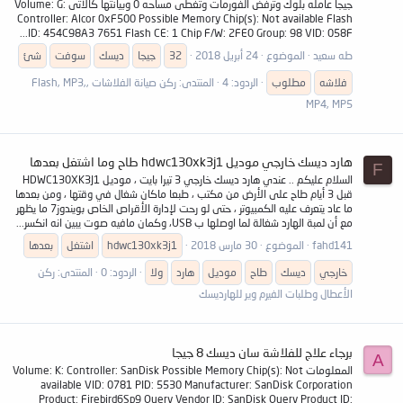
جيجا عامله بلوك وترفض الفورمات وتغطى مساحه 0 وبيانتها كالاتى Volume: G:
Controller: Alcor 0xF500 Possible Memory Chip(s): Not available Flash
ID: 454C98A3 7651 Flash CE: 1 Chip F/W: 2FE0 Group: 98 VID: 058F...
طه سعيد
الموضوع
24 أبريل 2018
32
جيجا
ديسك
سوفت
شئ
فلاشه
مطلوب
الردود: 4
المنتدى:
ركن صيانة الفلاشات ,Flash, MP3,
MP4, MP5
هارد ديسك خارجي موديل hdwc130xk3j1 طاح وما اشتغل بعدها
F
السلام عليكم .. عندي هارد ديسك خارجي 3 تيرا بايت ، موديل HDWC130XK3J1
قبل 3 أيام طاح على الأرض من مكتب ، طبعا ماكان شغال في وقتها ، ومن بعدها
ما عاد يتعرف عليه الكمبيوتر ، حتى لو رحت لإدارة الأقراص الخاص بويندوز7 ما يظهر
مع أن لمبة الهارد شغالة لما اوصلها ب USB، وكمان مافيه صوت يبين انه انكسر...
fahd141
الموضوع
30 مارس 2018
hdwc130xk3j1
اشتغل
بعدها
خارجي
ديسك
طاح
موديل
هارد
ولا
الردود: 0
المنتدى:
ركن
الأعطال وطلبات الفيرم وير للهارديسك
برجاء علاج للفلاشة سان ديسك 8 جيجا
A
المعلومات Volume: K: Controller: SanDisk Possible Memory Chip(s): Not
available VID: 0781 PID: 5530 Manufacturer: SanDisk Corporation
Product: Firebird6Sp9 Query Vendor ID: SanDisk Query Product ID: