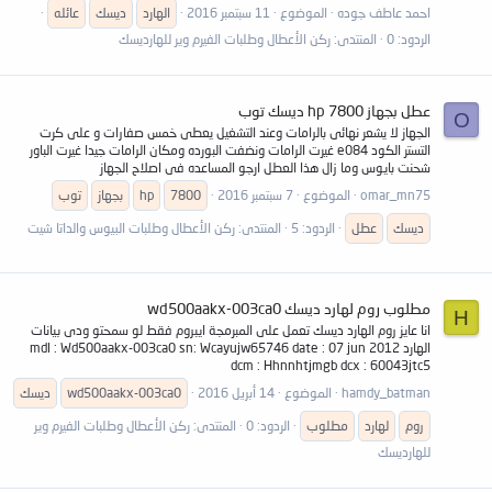
احمد عاطف جوده
الموضوع
11 سبتمبر 2016
الهارد
ديسك
عائله
الردود: 0
المنتدى:
ركن الأعطال وطلبات الفيرم وير للهارديسك
عطل بجهاز hp 7800 ديسك توب
O
الجهاز لا يشعر نهائى بالرامات وعند التشغيل يعطى خمس صفارات و على كرت
التستر الكود e084 غيرت الرامات ونضفت البورده ومكان الرامات جيدا غيرت الباور
شحنت بايوس وما زال هذا العطل ارجو المساعده فى اصلاح الجهاز
omar_mn75
الموضوع
7 سبتمبر 2016
7800
hp
بجهاز
توب
ديسك
عطل
الردود: 5
المنتدى:
ركن الأعطال وطلبات البيوس والداتا شيت
مطلوب روم لهارد ديسك wd500aakx-003ca0
H
انا عايز روم الهارد ديسك تعمل على المبرمجة ايبروم فقط لو سمحتو ودى بيانات
الهارد mdl : Wd500aakx-003ca0 sn: Wcayujw65746 date : 07 jun 2012
dcm : Hhnnhtjmgb dcx : 60043jtc5
hamdy_batman
الموضوع
14 أبريل 2016
wd500aakx-003ca0
ديسك
روم
لهارد
مطلوب
الردود: 0
المنتدى:
ركن الأعطال وطلبات الفيرم وير
للهارديسك