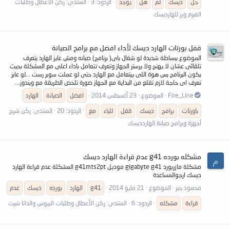
حل
ديسك
لم
هل
يوجد
الردود: 3
المنتدى:
ركن الأعطال وطلبات
الفيرم وير للهارديسك
قفل بورتات الهارد ديسك لأداء افضل مع برامج الصيانة
الموضوع ببساطة شديدة لو شغال باى( برنامج) صيانه ومش عايز الهارد يتعرف
تلقائى عشان لا يهنج ولا يرستر الجهاز وتعرف تتعامل باداء اعلى مع المشكلة بحيث
يكون البرنامج بس هوة اللى بيتعامل مع الهارد حتى لو عملت سوبر رست ...لو عابز
تعرف اى حاجة لازم تقلع من البداية مع الجهاز صورة تلخص الطريقة مع ويندوز...
Fire_Line
الموضوع
23 أغسطس 2014
افضل
الصيانة
الهارد
باورتات
برامج
ديسك
قفل
للياء
مع
الردود: 20
المنتدى:
ركن شرح
أجهزة وبرامج صيانة الهاردديسك
مشكله بورده g41 عدم قراءة الهارد ديسك
م
مشكلة مازربورد gigabyte g41 موديل g41mts2pt المشكلة عدم قراءة الهارد
ديسك ارجوالمساعدة
محمود جبر
الموضوع
21 مايو 2014
g41
الهارد
بورده
ديسك
عدم
قراءة
مشكله
الردود: 6
المنتدى:
ركن الأعطال وطلبات البيوس والداتا شيت