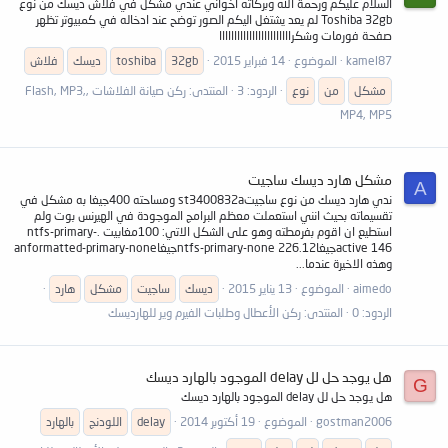
السلام عليكم ورحمة الله وبركاته اخواني عندي مشكل في فلاش ديسك من نوع
Toshiba 32gb لم يعد يشتغل اليكم الصور توضح عند ادخاله في كمبيوتر تظهر
صفحة فورمات وشكراااااااااااااااااااااااا
kamel87
الموضوع
14 فبراير 2015
32gb
toshiba
ديسك
فلاش
مشكل
من
نوع
الردود: 3
المنتدى:
ركن صيانة الفلاشات ,Flash, MP3,
MP4, MP5
مشكل هارد ديسك ساجيت
A
ندي هارد ديسك من نوع ساجيتst3400832a ومساحته 400جيغا به مشكل في
تقسيماته بحيث انني استعملت معظم البرامج الموجودة في الهيرنس بوت ولم
استطيع ان اقوم بفرمطته وهو على الشكل الاتي: 100مغابيت .ntfs-primary-
active 146جيغاntfs-primary-none 226.12جيغاanformatted-primary-none
وهذه الاخيرة عندما...
aimedo
الموضوع
13 يناير 2015
ديسك
ساجيت
مشكل
هارد
الردود: 0
المنتدى:
ركن الأعطال وطلبات الفيرم وير للهارديسك
هل يوجد حل لل delay الموجود بالهارد ديسك
G
هل يوجد حل لل delay الموجود بالهارد ديسك
gostman2006
الموضوع
19 أكتوبر 2014
delay
اللودنج
بالهارد