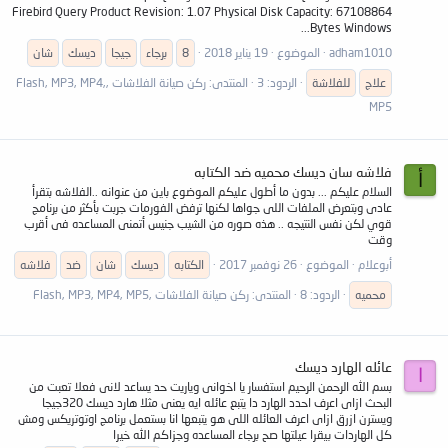
Firebird Query Product Revision: 1.07 Physical Disk Capacity: 67108864
Bytes Windows...
adham1010
الموضوع
19 يناير 2018
8
برجاء
جيجا
ديسك
شان
علاج
للفلاشة
الردود: 3
المنتدى:
ركن صيانة الفلاشات ,Flash, MP3, MP4,
MP5
فلاشه سان ديسك محميه ضد الكتابه
أ
السلام عليكم ... بدون ما أطول عليكم الموضوع باين من عنوانه ..الفلاشه بتقرأ
عادى وبتعرض الملفات اللى جواها لكنها ترفض الفورمات جربت بأكثر من برنامج
قوي لكن نفس النتيجه .. هذه صوره من الشيب جنيس أتمنى المساعده فى أقرب
وقت
أبوعلام
الموضوع
26 نوفمبر 2017
الكتابه
ديسك
شان
ضد
فلاشه
محميه
الردود: 8
المنتدى:
ركن صيانة الفلاشات ,Flash, MP3, MP4, MP5
عائله الهارد ديسك
ا
بسم الله الرحمن الرحيم استفسار يا اخوانى وياريت حد يساعد لانى فعلا تعبت من
البحث ازاى اعرف احدد الهارد دا يتبع عائله ايه يعنى مثلا هارد ديسك 320جيجا
ويسترن ازرق ازاى اعرف العائله اللى هو يتبعها انا بستعمل برنامج اوتوتريكس ومش
كل الهاردات بيقرا عيلتها صح برجاء المساعده وجزاكم الله خيرا