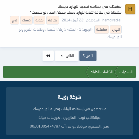
مشكلة في بطاقة تغذية للهارد ديسك
H
مشكلة في بطاقة تغذية للهارد ديسك ممكن البديل لو سمحت؟
hamdiredjel
الموضوع
22 أبريل 2014
بطاقة
تغذية
ديسك
في
للهارد
مشكلة
الردود: 1
المنتدى:
ركن الأعطال وطلبات الفيرم وير
للهارديسك
الاخير
1 من 5
التالي
المنتديات
الكلمات الدليلة
شركة رؤيــة
متخصصون في إستعادة البيانات وصيانة الهاردديسك
صيانةالاب توب ..المازربورد.. كورسات صيانة
مصر ..المنصورة موبايل ..واتس آب 00201005474787