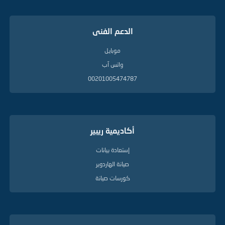
الدعم الفنى
موبايل
واتس آب
00201005474787
أكاديمية ريبير
إستعادة بيانات
صيانة الهاردوير
كورسات صيانة