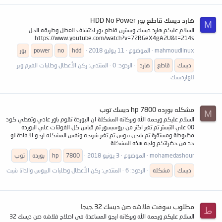
هارد ديسك قاطع بور HDD No Power
M
السلام عليكم هارد ديسك ويسترن قاطع بور اكتشاف العطل وطريقه الحل
https://www.youtube.com/watch?v=72RGeX4gA2U&t=214s
mahmoudlinux
الموضوع
11 يوليو 2018
hdd
no
power
بور
ديسك
قاطع
هارد
الردود: 0
المنتدى:
ركن الأعطال وطلبات الفيرم وير
للهارديسك
مشكله بورده hp 7800 ديسك توب
M
السلام عليكم ورحمه الله وبركاته المشكلة ان البوردة تقوم باور عادي وتعطي كود
00 علي التيستر تم تغير اكثر من بروسيسور تم قياس كل الفولتات علي البورده
مظبوطة ومستقرة تم شحن بيوس تم تغير شريحه ونفس المشكله ارجو الافادة لو
حد من حضراتكم واجه هذه المشكلة
mohamedashour
الموضوع
3 يونيو 2018
7800
hp
بورده
توب
ديسك
مشكله
الردود: 6
المنتدى:
ركن الأعطال وطلبات البيوس والداتا شيت
مطلوب سوفت فلاشه صن ديسك 32 جيجا
ط
السلام عليكم ورحمه الله وبركاته ارجو المساعدة فى اصلاح فلاشه صن ديسك 32