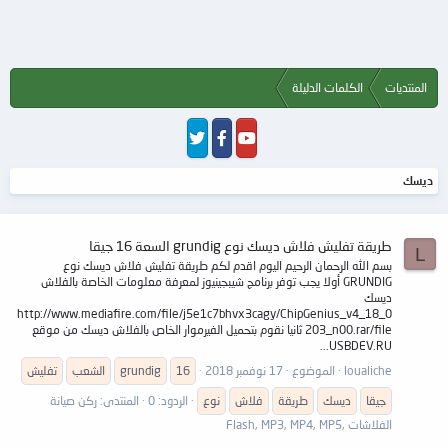
المنتديات
الكلمات الدليلة
ديسك
طريقة تفليش فلاش ديسك نوع grundig السعة 16 جيقا
L
بسم الله الرحمان الرحيم اليوم اقدم لكم طريقة تفليش فلاش ديسك نوع
GRUNDIG أولا يجب توفر برنامج شيبجينيوز لمعرفة معلومات الخاصة بالفلاش
ديسك
http://www.mediafire.com/file/j5e1c7bhvx3cagy/ChipGenius_v4_18_0
203_n00.rar/file ثانيا نقوم بتحميل الفيرموار الخاص بالفلاش ديسك من موقع
USBDEV.RU...
loualiche
الموضوع
17 نوفمبر 2018
16
grundig
الشعب
تفليش
جيقا
ديسك
طريقة
فلاش
نوع
الردود: 0
المنتدى:
ركن صيانة
الفلاشات ,Flash, MP3, MP4, MP5