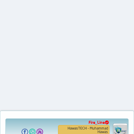
Fire_Line
HawasTECH - Muhammad
Hawas