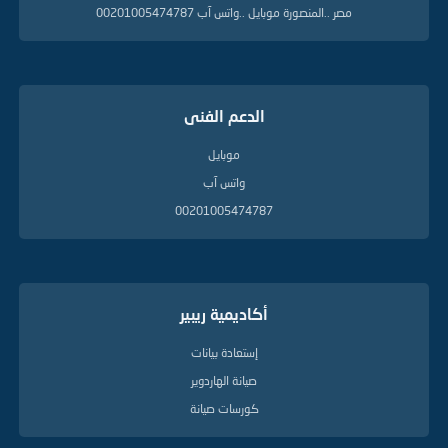
ة
مصر ..المنصورة موبايل ..واتس آب 00201005474787
الدعم الفنى
موبايل
واتس آب
00201005474787
أكاديمية ريبير
إستعادة بيانات
صيانة الهاردوير
كورسات صيانة