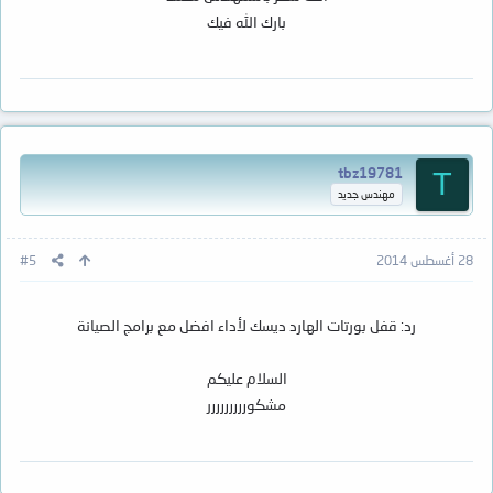
بارك الله فيك
tbz19781
T
مهندس جديد
28 أغسطس 2014
#5
رد: قفل بورتات الهارد ديسك لأداء افضل مع برامج الصيانة
السلام عليكم
مشكوررررررررر