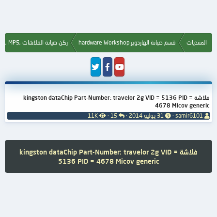
المنتديات
قسم صيانة الهاردوير hardware Workshop
ركن صيانة الفلاشات ,Flash, MP3, MP4, MP5
فلاشة kingston dataChip Part-Number: travelor 2g VID = 5136 PID =
4678 Micov generic
ب
ت
ا
ا
samir6101
31 يوليو 2014
15
11K
ا
ا
ل
ل
د
ر
ر
م
ئ
ي
د
ش
ا
خ
و
ا
فلاشة kingston dataChip Part-Number: travelor 2g VID =
ل
ا
د
ه
5136 PID = 4678 Micov generic
م
ل
د
و
ب
ا
ض
د
ت
و
ء
ع