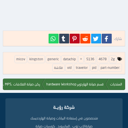
فيسبوك
تويتر
Reddit
Pinterest
Tumblr
WhatsApp
شارك:
ا
micov
kingston
generic
datachip
=
5136
4678
2g
ل
ك
part-number:
pid
travelor
vid
فلاشة
ل
م
ا
المنتديات
قسم صيانة الهاردوير hardware Workshop
ركن صيانة الفلاشات ,Flash, MP3, MP4, MP5
ت
ا
ل
د
شركة رؤيــة
ل
ي
متخصصون في إستعادة البيانات وصيانة الهاردديسك
ل
ة
صيانةالاب توب ..المازربورد.. كورسات صيانة