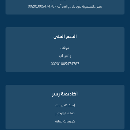
مصر ..المنصورة موبايل ..واتس آب 00201005474787
الدعم الفنى
موبايل
واتس آب
00201005474787
أكاديمية ريبير
إستعادة بيانات
صيانة الهاردوير
كورسات صيانة