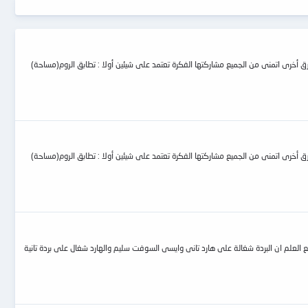
وضح طريقتي وان وجدت طرق أخرى اتمنى من الجميع مشاركتها الفكرة تعتمد على شيئين أولا : تطابق الروم(مساحة)
وضح طريقتي وان وجدت طرق أخرى اتمنى من الجميع مشاركتها الفكرة تعتمد على شيئين أولا : تطابق الروم(مساحة)
ارد 500 بردتة محروقة عند استبدال بردة من نفس الهارد الهارد اشتغل وعند تركيب بردة جديدة من اللى بتاتى من الصينى الهارد لايعمل والبردة بتكتب على السلفجن pcb مع العلم ان البردة شغالة على هارد تانى وايسى السوفت سليم والهارد شغال على بردة تانية