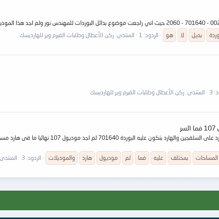
وردة
بديل
لا
هو
الردود: 1
المنتدى:
ركن الأعطال وطلبات الفيرم وير للهارديسك
: 3
المنتدى:
ركن الأعطال وطلبات الفيرم وير للهارديسك
اساتذى المحترمين وزملائى الاعزاء واعضاء المنتدى ال
المساحات
بمختلف
عليه
فما
لم
موديول
هارد
والموديلات
الردود: 3
المنتدى