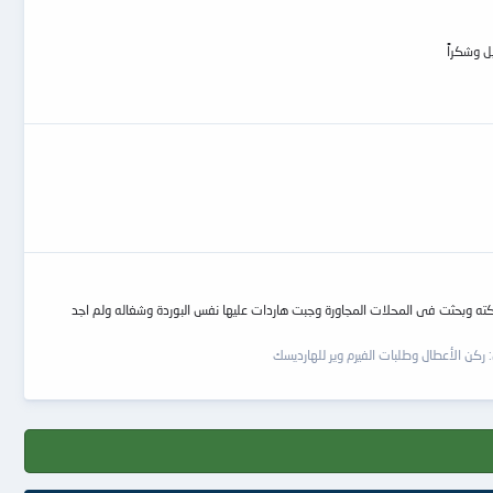
كرام كلما جيت اشحن هارد على السلفجين والهارد بتكون عليه البوردة 701640 لم اجد موديول 107 نهائيا ما فى هارد مسكته وبحثت فى المحلات المجاورة وجبت هاردات عليها نفس البوردة وشغاله ولم اجد
:
ركن الأعطال وطلبات الفيرم وير للهارديسك