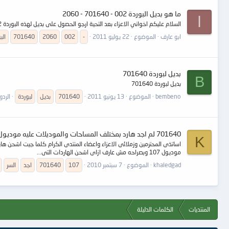
ما هو بديل البوردة 002 - 701640 - 2060
ا
السلام عليكم اخواني الاعزاء بعد التحية ارجو الحصول على بديل لهذه البوردة 002 - 701640 - 2060 حيث اني راجعت موضوع بدائل البوردات للمهندس نور ولم اجد هذا الموديل وشكراً
ابو عارف
الموضوع
22 يوليو 2011
-
002
2060
701640
الب
بديل لبوردة 701640
B
بديل لبوردة 701640
bembeno
الموضوع
13 يونيو 2011
701640
بديل
لبوردة
الردود
701640 لم اجد هارد بمختلف المساحات والموديلات عليه موديول 107 فما السر
K
موديول 107 وبصراحه مش عارف ازاى اشحن الهاردات التى...
khaledgad
الموضوع
7 سبتمبر 2010
107
701640
اجد
السر
المنتديات
الكلمات الدليلة