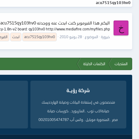
acu7515qy103hv0
اليكم هذا الفيرموير كنت ابحث عنه ووجدته acu7515qy103hv0
خ
 xy-1.8n-v2 board: qy103hv0 http://www.mediafire.com/myfiles.php
خيرورة
الموضوع
28 يونيو 2010
acu7515qy103hv0
ابحث
الفيرم
المنتديات
الكلمات الدليلة
شركة رؤيــة
متخصصون في إستعادة البيانات وصيانة الهاردديسك
صيانةالاب توب ..المازربورد.. كورسات صيانة
مصر ..المنصورة موبايل ..واتس آب 00201005474787