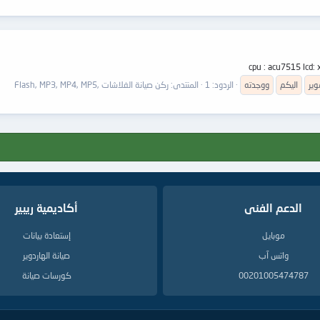
cpu : acu7515 lcd:
وير
اليكم
ووجدته
الردود: 1
المنتدى:
ركن صيانة الفلاشات ,Flash, MP3, MP4, MP5
الدعم الفنى
أكاديمية ريبير
موبايل
إستعادة بيانات
واتس آب
صيانة الهاردوير
00201005474787
كورسات صيانة