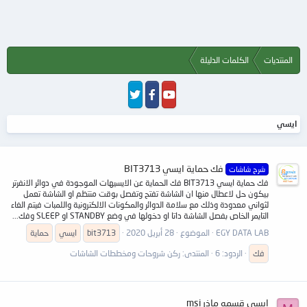
المنتديات
الكلمات الدليلة
ايسي
فك حماية ايسي BIT3713
شرح شاشات
فك حماية ايسي BIT3713 فك الحماية عن الايسيهات الموجودة في دوائر الانفرتر
بيكون حل لاعطال منها ان الشاشة تفتح وتفصل بوقت منتظم او الشاشة تعمل
لثواني معدودة وذلك مع سلامة الدوائر والمكونات الالكترونية واللمبات فيتم الغاء
التايمر الخاص بفصل الشاشة داتا او دخولها في وضع STANDBY او SLEEP وفك...
EGY DATA LAB
الموضوع
28 أبريل 2020
bit3713
ايسي
حماية
فك
الردود: 6
المنتدى:
ركن شروحات ومخططات الشاشات
ايسي قسمه ماذر msi