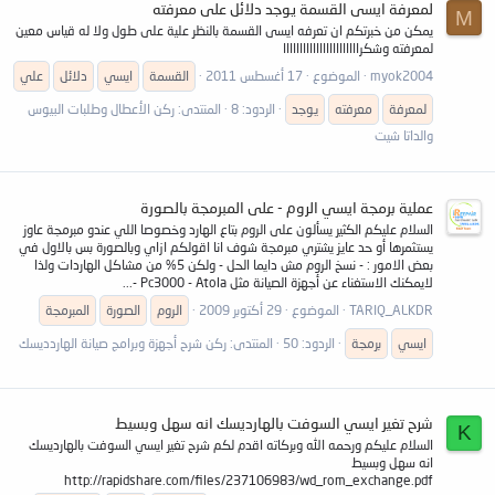
لمعرفة ايسى القسمة يوجد دلائل على معرفته
M
يمكن من خبرتكم ان تعرفه ايسى القسمة بالنظر علية على طول ولا له قياس معين
لمعرفته وشكرااااااااااااااااااااااا
myok2004
الموضوع
17 أغسطس 2011
القسمة
ايسي
دلائل
علي
لمعرفة
معرفته
يوجد
الردود: 8
المنتدى:
ركن الأعطال وطلبات البيوس
والداتا شيت
عملية برمجة ايسي الروم - على المبرمجة بالصورة
السلام عليكم الكثير يسألون على الروم بتاع الهارد وخصوصا اللي عندو مبرمجة عاوز
يستثمرها أو حد عايز يشتري مبرمجة شوف انا اقولكم ازاي وبالصورة بس بالاول في
بعض الامور : - نسخ الروم مش دايما الحل - ولكن 5% من مشاكل الهاردات ولذا
لايمكنك الاستغناء عن أجهزة الصيانة مثل Pc3000 - Atola -...
TARIQ_ALKDR
الموضوع
29 أكتوبر 2009
الروم
الصورة
المبرمجة
ايسي
برمجة
الردود: 50
المنتدى:
ركن شرح أجهزة وبرامج صيانة الهاردديسك
شرح تغير ايسي السوفت بالهارديسك انه سهل وبسيط
K
السلام عليكم ورحمه الله وبركاته اقدم لكم شرح تغير ايسي السوفت بالهارديسك
انه سهل وبسيط
http://rapidshare.com/files/237106983/wd_rom_exchange.pdf