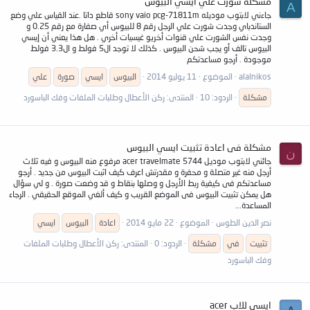
مشكلة شورت علي ايسي البيوس
A
جاءني لابتوب موديله sony vaio pcg-71811m قاطع داتا .عند القياس علي وضع
الستاندباي وجدت شورت علي الرجل رقم 8 للبيوس أي صفارة مع رقم 0.25 و
وجدت نفس الشورت علي قنوات أخريو غيسيات أخري . هل هذا يعني أن إيسي
البيوس تالف أو يجب شحن البيوس . كذلك لا توجد ال5 فولط و ال3.3 فولط
موجودة . أرجو مساعدتكم
alalnikos
الموضوع
11 يوليو 2014
البيوس
ايسي
صورة
علي
مشكلة
الردود: 10
المنتدى:
ركن الأعطال وطلبات الملفات وفك الباسورد
مشكلة فى اعادة تثبيت ايسي البيوس
ن
جائني لابتوب موديل acer travelmate 5744 مرفوع منه البيوس و فيه ثلاث
أرجل منه غير متصلة و محفرة و مقدرتش اعرف كيف اثبت البيوس من جديد . أرجو
مساعدتكم فى كيفية ربط الأرجل و وصلها بنقاط و قد وضعت صورة . و لي سؤال
هل يمكن تثبيت البيوس فى الموضع القريب و كيف ألغي الموقع الحقيقي . الرجاء
المساعدة...
نصر الدين الطوس
الموضوع
22 مايو 2014
اعادة
البيوس
ايسي
تثبيت
في
مشكلة
الردود: 0
المنتدى:
ركن الأعطال وطلبات الملفات
وفك الباسورد
ايسى للاب acer