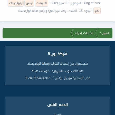
king of hack
الموضوع
25 مايو 2009
السوفت
ايسي
بالهارديسك
تغير
الردود: 15
المنتدى:
ركن شرح أجهزة وبرامج صيانة الهاردديسك
المنتديات
الكلمات الدليلة
شركة رؤيــة
متخصصون في إستعادة البيانات وصيانة الهاردديسك
صيانةالاب توب ..المازربورد.. كورسات صيانة
مصر ..المنصورة موبايل ..واتس آب 00201005474787
الدعم الفنى
موبايل