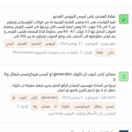
نقاط الفحص على ايسى البيوس القديم
م
اهم القياسات هى vcc وتعنى التغذية الرئيسيه له من فولتات الباورسبلاى وتتراوح
من 3 الى 3.6 فولت rst وهى اشارة الرست التى يرسلها الى الشيب الفرعى ومقدار
الفولت الحامل لها 3.3 فولت A0 - A7 هى خطوط الداتا المتصله بالشيب الفرعى و
يتم قياس مقاومتها الى الارضى على وضع الشورت وتتراوح ما بين 350 الى...
ماهر يونس
الموضوع
17 نوفمبر 2014
البيوس
الفحص
القديم
ايسي
علي
نقاط
الردود: 5
المنتدى:
ركن شروحات المازربورد Motherboard
ممكن ازاى اعرف ان كلوك generator او ايسى فريكونسى شغال ولا
S
لا
ارجوا من السادة مهندسين المنتدى الرائع التكرم بشرح كيفية معرفة ان كلوك
شغال ام لا مع تدعيم الشرح بالصور لو امكن
sakr2020
الموضوع
5 نوفمبر 2014
generator
ازاى
اعرف
او
ايسي
شغال
فريكونسى
كلوك
لا
ممكن
ولا
الردود: 3
المنتدى:
ركن الأعطال وطلبات البيوس والداتا شيت