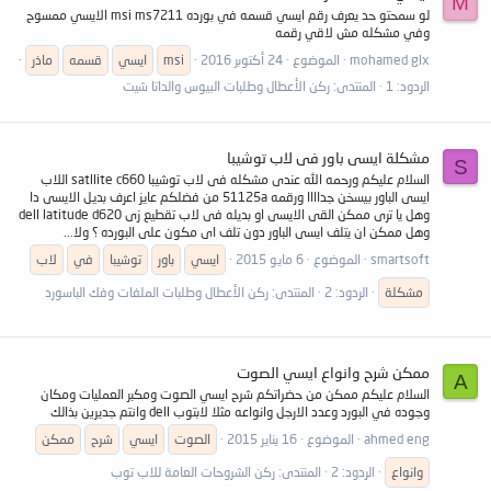
M
لو سمحتو حد يعرف رقم ايسي قسمه في بورده msi ms7211 الايسي ممسوح
وفي مشكله مش لاقي رقمه
mohamed glx
الموضوع
24 أكتوبر 2016
msi
ايسي
قسمه
ماذر
الردود: 1
المنتدى:
ركن الأعطال وطلبات البيوس والداتا شيت
مشكلة ايسى باور فى لاب توشيبا
S
السلام عليكم ورحمه الله عندى مشكله فى لاب توشيبا satllite c660 اللاب
ايسى الباور بيسخن جداااا ورقمه 51125a من فضلكم عايز اعرف بديل الايسى دا
وهل يا ترى ممكن القى الايسى او بديله فى لاب تقطيع زى dell latitude d620
وهل ممكن ان يتلف ايسى الباور دون تلف اى مكون على البورده ؟ ولا...
smartsoft
الموضوع
6 مايو 2015
ايسي
باور
توشيبا
في
لاب
مشكلة
الردود: 2
المنتدى:
ركن الأعطال وطلبات الملفات وفك الباسورد
ممكن شرح وانواع ايسي الصوت
A
السلام عليكم ممكن من حضراتكم شرح ايسي الصوت ومكبر العمليات ومكان
وجوده في البورد وعدد الارجل وانواعه مثلا لابتوب dell وانتم جديرين بذالك
ahmed eng
الموضوع
16 يناير 2015
الصوت
ايسي
شرح
ممكن
وانواع
الردود: 2
المنتدى:
ركن الشروحات العامة للاب توب