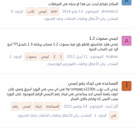
A
السلام عليكم ابحث عن هذا او بديله فى المرفقات
ahmedos2
الموضوع
13 مايو 2014
acer
ايسي
للاب
الردود: 0
المنتدى:
ركن الأعطال وطلبات الملفات وفك الباسورد
ايسي سموث 1.2
A
عندي هارد ماكستور قاطع باور فيه سموث 1.2 ممكن يركبله 1.3 كبديل؟؟؟ اجو
الرد من اصحاب الخبره
Arabian
الموضوع
11 أبريل 2012
1
2
ايسي
سموث
الردود: 1
المنتدى:
ركن الأعطال وطلبات الفيرم وير للهارديسك
المساعده في ايجاد رقم ايسي
أ
عندي لاب توب hp compaq s2230s في اي سي في البورد انحرق ومش قادر
اعرف رقمه أتمنى احد يساعدني في ايجاد رقم الايسي الرقم الموجود على البورد
بجنب الايس u1 ولكم خالص الشكر
أثال أحمد
الموضوع
14 نوفمبر 2011
المساعده
ايجاد
ايسي
رقم
في
الردود: 1
المنتدى:
ركن الأعطال وطلبات الملفات وفك الباسورد