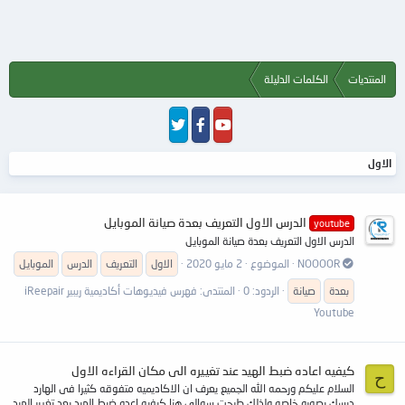
المنتديات
الكلمات الدليلة
الاول
الدرس الاول التعريف بعدة صيانة الموبايل
youtube
الدرس الاول التعريف بعدة صيانة الموبايل
NOOOOR
الموضوع
2 مايو 2020
الاول
التعريف
الدرس
الموبايل
بعدة
صيانة
الردود: 0
المنتدى:
فهرس فيديوهات أكاديمية ريبير iReepair
Youtube
كيفيه اعاده ضبط الهيد عند تغييره الى مكان القراءه الاول
ح
السلام عليكم ورحمه الله الجميع يعرف ان الاكاديميه متفوقه كثيرا فى الهارد
ديسك بصوره خاصه ولذلك طرحت سوالى هنا كيفيه اعده ضبط الهيد بعد تغيير الهيد