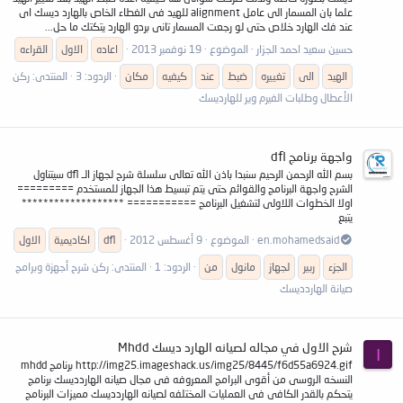
علما بان المسمار الى عامل alignment للهيد فى الغطاء الخاص بالهارد ديسك اى
عند فك الهارد خلاص حتى لو رجعت المسمار تانى بردو الهارد يتكتك ما حل...
حسين سعيد احمد الجزار
الموضوع
19 نوفمبر 2013
اعاده
الاول
القراءه
الهيد
الى
تغييره
ضبط
عند
كيفيه
مكان
الردود: 3
المنتدى:
ركن
الأعطال وطلبات الفيرم وير للهارديسك
واجهة برنامج dfl
بسم الله الرحمن الرحيم سنبدا باذن الله تعالى سلسلة شرح لجهاز الـ dfl سيتناول
الشرح واجهة البرنامج والقوائم حتى يتم تبسيط هذا الجهاز للمستخدم =========
اولا الخطوات اللاولى لتشغيل البرنامج =========== *******************
يتبع
en.mohamedsaid
الموضوع
9 أغسطس 2012
dfl
اكاديمية
الاول
الجزء
ربير
لجهاز
مانول
من
الردود: 1
المنتدى:
ركن شرح أجهزة وبرامج
صيانة الهاردديسك
شرح الاول في مجاله لصيانه الهارد ديسك Mhdd
I
http://img25.imageshack.us/img25/8445/f6d55a6924.gif برنامج mhdd
النسخه الروسى من أقوى البرامج المعروفه فى مجال صيانه الهاردديسك برنامج
يتحكم بالقدر الكافى فى العمليات المختلفه لصيانه الهاردديسك مميزات البرنامج