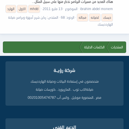
هناك العديد من مميزات البرنامج نذكر منها على سبيل المثال...
ibrahim abdel monem
الموضوع
13 مايو 2011
mhdd
الاول
الهارد
ديسك
لصيانه
مجاله
الردود: 68
المنتدى:
ركن شرح أجهزة وبرامج صيانة
الهاردديسك
المنتديات
الكلمات الدليلة
شركة رؤيــة
متخصصون في إستعادة البيانات وصيانة الهاردديسك
صيانةالاب توب ..المازربورد.. كورسات صيانة
مصر ..المنصورة موبايل ..واتس آب 00201005474787
الدعم الفنى