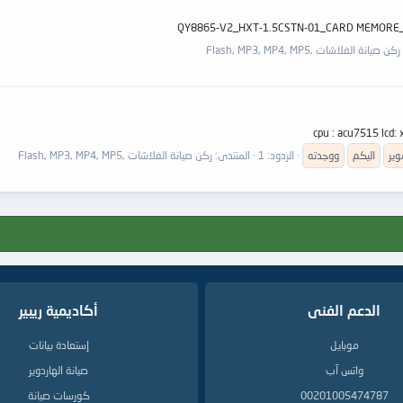
QY8865-V2_HXT-1.5CSTN-01_CARD MEMORE_1GB.r
ركن صيانة الفلاشات ,Flash, MP3, MP4, MP5
cpu : acu7515 lcd:
وير
اليكم
ووجدته
الردود: 1
المنتدى:
ركن صيانة الفلاشات ,Flash, MP3, MP4, MP5
الدعم الفنى
أكاديمية ريبير
موبايل
إستعادة بيانات
واتس آب
صيانة الهاردوير
00201005474787
كورسات صيانة