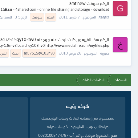
اليكم سوفت amt new
G
ar - 4shared.com - online file sharing and storage - download
gergis
الموضوع
7 مارس 2011
اليكم
سوفت
الردود: 3
المنتدى:
اليكم هذا الفيرموير كنت ابحث عنه ووجدته acu7515qy103hv0
خ
 xy-1.8n-v2 board: qy103hv0 http://www.mediafire.com/myfiles.php
خيرورة
الموضوع
28 يونيو 2010
acu7515qy103hv0
ابحث
الفيرم
المنتديات
الكلمات الدليلة
شركة رؤيــة
متخصصون في إستعادة البيانات وصيانة الهاردديسك
صيانةالاب توب ..المازربورد.. كورسات صيانة
مصر ..المنصورة موبايل ..واتس آب 00201005474787