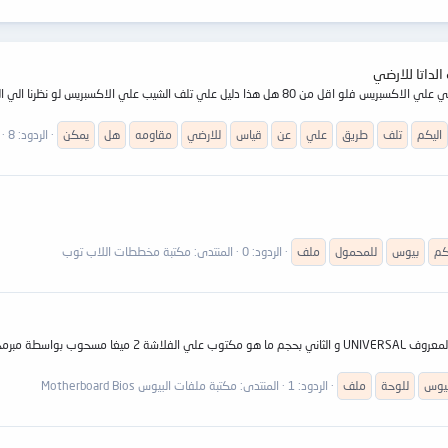
لداتا للارضي
هل يمكن الحكم علي تلف الشيب الماستر عن طريق قياس مقاومه الداتا للارضي علي الاكسبريس فلو اقل من 
اليكم
تلف
طريق
علي
عن
قياس
للارضي
مقاومه
هل
يمكن
الردود: 8
كم
بيوس
للمحمول
ملف
الردود: 0
المنتدى:
مكتبة مخططات اللاب توب
يوس
للوحة
ملف
الردود: 1
المنتدى:
مكتبة ملفات البيوس Motherboard Bios