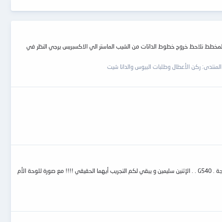
80 هل هذا دليل علي تلف الشيب علي الاكسبريس لو نظرنا الي المخطط نلاحظ خروج خطوط الداتات من الشيب الماستر الي الاكسبريس يرجي النظر في
المنتدى:
ركن الأعطال وطلبات البيوس والداتا شيت
يوجد ملفين بحجمين مختلفين ، واحد بحجم 1 ميغا مسحوب بواسطة البرنامج المعروف UNIVERSAL و الثاني بحجم ما هو مكتوب علي الفلاشة 2 ميغا مسحوب بواسطة مبرمجة . G540 . . الإثنين سليمين و يبقي لكم التجريب أيهما الحقيقي !!!! مع صورة للوحة الأم