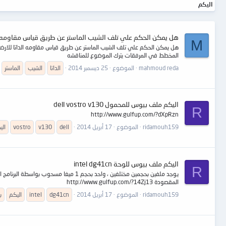
اليكم
هل يمكن الحكم علي تلف الشيب الماستر عن طريق قياس مقاومه ا
M
المخطط في المرفقات يترك الموضوع للمناقشه
mahmoud reda
الموضوع
25 ديسمبر 2014
الداتا
الشيب
الماستر
اليكم ملف بيوس للمحمول dell vostro v130
R
http://www.gulfup.com/?dXpRzn
ridamouh159
الموضوع
17 أبريل 2014
dell
v130
vostro
الي
اليكم ملف بيوس للوحة intel dg41cn
R
المقصودة http://www.gulfup.com/?14Zj13
ridamouh159
الموضوع
17 أبريل 2014
dg41cn
intel
اليكم
ب