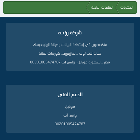
المنتديات
الكلمات الدليلة
شركة رؤيــة
متخصصون في إستعادة البيانات وصيانة الهاردديسك
صيانةالاب توب ..المازربورد.. كورسات صيانة
مصر ..المنصورة موبايل ..واتس آب 00201005474787
الدعم الفنى
موبايل
واتس آب
00201005474787