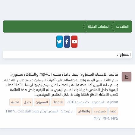
المنتديات
الكلمات الدليلة
المميزون
قائمة الاعضاء المميزون معنا داخل قسم الـ mp4 والفلاش ميمورى
E
بسم الله الرحمن الرحيم والصلاة والسلام على أشرف المرسلين محمد صلى الله عليه
وسلم خاتم النبيين أولا هذة قائمة بالاعضاء الذى سيتم ترقيتها ان شاء الله للأعضاء
الزهبية داخل للمنتدى فور انتهاء القسم الزهبى ستتم الترقيه ولكن هذة القائمة
لتحديد الاعضاء الاكثر كفائة ونشاط داخل المنتدى المهندس...
eljokar
الموضوع
25 يونيو 2010
الاعضاء
المميزون
داخل
قائمة
معنا
ميمورى
والفلاش
الردود: 5
المنتدى:
ركن صيانة الفلاشات ,Flash,
MP3, MP4, MP5