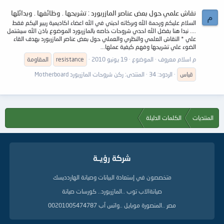
نقاش علمي حول بعض عناصر المازربورد : تشريحها . وظائفها . وبدائلها
م
السلام عليكم ورحمة الله وبركاته احبتي في الله اعضاء اكاديمية ريبير اليكم فقط
.... نبدا هنا بفضل الله احدي شروحات خاصه بالمازربورد الموضوع باذن الله سيشتمل
علي * النقاش العلمي والنظري والعملي حول بعض عناصر المازربورد بهدف القاء
الضوء علي تشريحها وفهم كيفية عملها...
م اسلام معروف
الموضوع
19 يونيو 2010
resistance
المقاومة
قياس
الردود: 34
المنتدى:
ركن شروحات المازربورد Motherboard
المنتديات
الكلمات الدليلة
شركة رؤيــة
متخصصون في إستعادة البيانات وصيانة الهاردديسك
صيانةالاب توب ..المازربورد.. كورسات صيانة
مصر ..المنصورة موبايل ..واتس آب 00201005474787