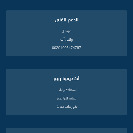
الدعم الفنى
موبايل
واتس آب
00201005474787
أكاديمية ريبير
إستعادة بيانات
صيانة الهاردوير
كورسات صيانة