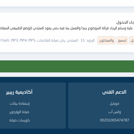
اء الدخول
علية وسلم الرجاء قرائة الموضوع جيدا والعمل بما فيه حتى يعود المنتدى للوضع الطبيعى المعتاد 
ل
لجميع
والمبتدئون
الردود: 15
المنتدى:
ركن صيانة الفلاشات ,Flash, MP3, MP4, MP5
الدعم الفنى
أكاديمية ريبير
موبايل
إستعادة بيانات
واتس آب
صيانة الهاردوير
00201005474787
كورسات صيانة