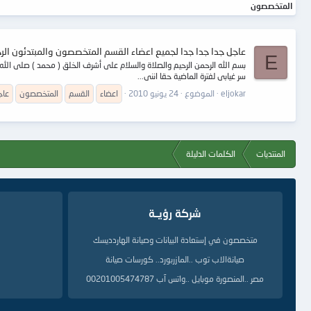
المتخصصون
عاجل جدا جدا جدا لجميع اعضاء القسم المتخصصون والمبتدئون الرج
E
بسم الله الرحمن الرحيم والصلاة والسلام على أشرف الخلق ( محمد ) صلى الله 
سر غيابى لفترة الماضية حقا اننى...
eljokar
الموضوع
24 يونيو 2010
اعضاء
القسم
المتخصصون
عاج
المنتديات
الكلمات الدليلة
شركة رؤيــة
متخصصون في إستعادة البيانات وصيانة الهاردديسك
صيانةالاب توب ..المازربورد.. كورسات صيانة
مصر ..المنصورة موبايل ..واتس آب 00201005474787