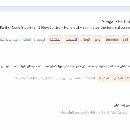
arity - None Stop Bits - 1 Flow Control - None Ctrl + z (initiates the terminal connec
set
terminal
أوامر
الترمنال
السيجيت
المختلفة
الردود: 3
المنتدى:
ركن إعادة تصنيع ال
غيرة عشان بسيطة وصغيرة ورخيصة لكن كتير ميعرفش انها كمان بتستخدم كترمنال للهارد ديسك او ا
t
الترمنال
مبرمجة
الردود: 5
المنتدى:
ركن شرح أجهزة وبرامج صيانة الهاردديسك
منين وشكران
المنتدى:
ركن الأعطال وطلبات الفيرم وير للهارديسك