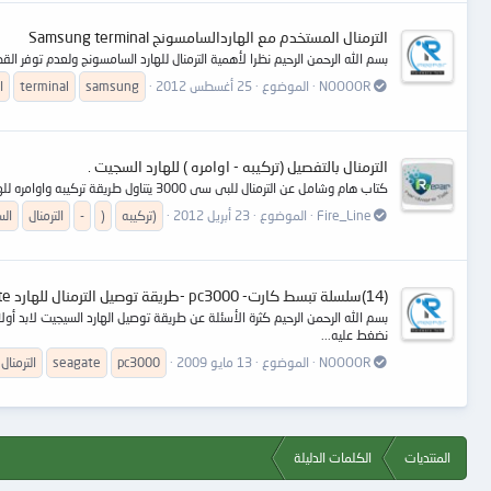
الترمنال المستخدم مع الهاردالسامسونج Samsung terminal
بسم الله الرحمن الرحيم نظرا لأهمية الترمنال للهارد السامسونج ولعدم توفر ا
NOOOOR
الموضوع
25 أغسطس 2012
samsung
terminal
ا
الترمنال بالتفصيل (تركيبه - اوامره ) للهارد السجيت .
كتاب هام وشامل عن الترمنال للبى سى 3000 يتناول طريقة تركيبه واوامره للهارد السجيت حتى عائلة 7200.10 الرابـــــط : http://www.mediafire.com/?ir7lh71z4riqi8p
Fire_Line
الموضوع
23 أبريل 2012
(تركيبه
)
-
الترمنال
ال
(14)سلسلة تبسط كارت- pc3000 -طريقة توصيل الترمنال للهارد seagate
نضغط عليه...
NOOOOR
الموضوع
13 مايو 2009
pc3000
seagate
الترمنال
المنتديات
الكلمات الدليلة