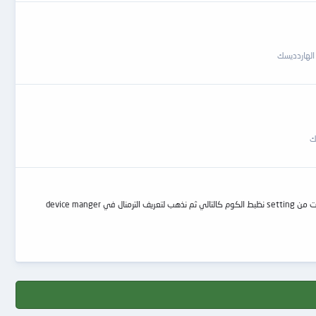
الهاردديسك
ك
بسم الله الرحمن الرحيم كثرة الأسئلة عن طريقة توصيل الهارد السيجيت لابد أولا من تفعيل الترمنال وتعريفة على device manger للويندوز اتبع الصور ثم من القائمة الرئيسية للكارت من setting نظبط الكوم كالتالي ثم نذهب لتعريف الترمنال في device manger