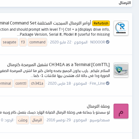
الترمنال
أوامر الترمنال السيجيت المختلفة Seagate F3 Terminal Command Set
Refurbish
tion and should prompt with level T>) Ctrl + a (displays drive info,
Package Version, Serial #, Model # (useful for missing...
NOOOOR
الموضوع
22 مايو 2020
command
f3
seagate
CH341A as a Terminal [ComTTL] تشغيل المبرمجة كترمنال
السلام عليكم ..يارب يكون الجميع بصحه وامان كتير منا اشترى المبرمجة الص
الصورة ودا فى حالة انك هتشحن بيها فلاشات 1- كما...
Fire_Line
الموضوع
18 مارس 2020
ch341a
comttl
erminal
وصلة الترمنال
م
لو سمحتو يا جماعة هى وصلة الترمنال الصيانة الهارد ديسك بتعمل كام وجبه 
مسعدابوسريع
الموضوع
29 نوفمبر 2016
الترمنال
وصلت
الردود: 0