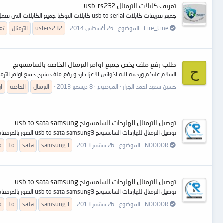
تعريف كابلات الترمنال usb-rs232
جميع تعريفات كابلات usb to serial كابلات النوكيا جميع الكابلات التى تعمل كا ترمنال http://www.mediafire.com/download/vm3g03u88k93nyw/USB-RS232.rar
Fire_Line
الموضوع
26 أغسطس 2014
usb-rs232
الترمنال
تع
طلب رفع ملف يخص جميع اوامر الترمنال الخاصه بالسامسونج
ح
السلام عليكم ورحمه الله اخوانى الاعزاء ارجو رفع ملف يشرح جميع اوامر الترم
حسين سعيد احمد الجزار
الموضوع
8 ديسمبر 2013
الترمنال
الخاصه
او
توصيل الترمنال للهاردات السامسونج usb to sata samsung
توصيل الترمنال للهاردات السامسونج usb to sata samsung3 الصور بالمرفقات
NOOOOR
الموضوع
26 سبتمبر 2013
samsung3
sata
to
b
توصيل الترمنال للهاردات السامسونج usb to sata samsung
توصيل الترمنال للهاردات السامسونج usb to sata samsung3 الصور بالمرفقات
NOOOOR
الموضوع
26 سبتمبر 2013
samsung3
sata
to
b