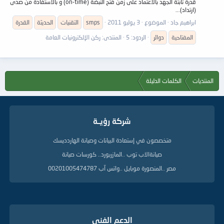
قدرة ثابتة الجهد بالاعتماد على زمن فتح النبضة (on-time) و بالاستفادة من صدى
(ارتداد)...
ابراهيم جاد
الموضوع
3 يوليو 2011
smps
التقنيات
الحديثة
القدرة
المفتاحية
دوائر
الردود: 5
المنتدى:
ركن الإلكترونيات العامة
المنتديات
الكلمات الدليلة
شركة رؤيــة
متخصصون في إستعادة البيانات وصيانة الهاردديسك
صيانةالاب توب ..المازربورد.. كورسات صيانة
مصر ..المنصورة موبايل ..واتس آب 00201005474787
الدعم الفنى