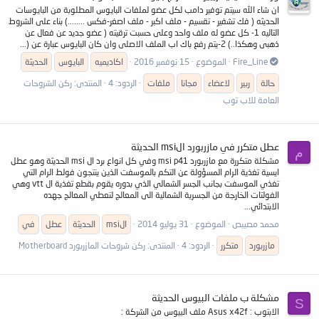
ان شاء الله سيتم توفير دامب لكل عضو لملفات البايوس المطلوبة من البايوسات
الحديثه ( فك تشفير - تقسيم - ملف اكبر - ملف اصغر-فكس ........) بناء على الشروط
التاليه 1- كل عضو له ملف واحد وعلى حسبت ترقيته ( عضو جديد عن فعال عن
ذهبى وهكذا..) 2-يتم رفع باك اب الملف الاصلى وان كان البايوس عبارة عن (...
Fire_Line
الموضوع
15 نوفمبر 2016
اكاديميه
البايوس
الحديثة
حالة
ربير
لاعضاء
مجانا
ملفات
الردود: 4
المنتدى:
ركن الشروحات
العامة للاب توب
عطل متكرر في مازربورد الmsi الحديثة
م
مشكلة متكررة مع مازربورد msi p41 وفي كل انواع برد ال msi الحديثة وهو عطل
ايسية تغذية الرام المسؤولة عن التكم بالموسفت الذين ينتجون فولط الرام التي
تغذي الموسفت بجانب الجسر الشمالي الذي بدوره يقوم بقطع تغذية ال vtt وهي
الفولتات الخارجة من الجسرية الشمالية الى المعالج لتعطي المعالج جهده
الابتدائي...
محمد مصيبص
الموضوع
31 يوليو 2014
الmsi
الحديثة
عطل
في
مازربورد
متكرر
الردود: 4
المنتدى:
ركن شروحات المازربورد Motherboard
مشكلة ب ملفات البيوس الحديثة
S
الابتوب : Asus x42f ملف البيوس من الشركة :