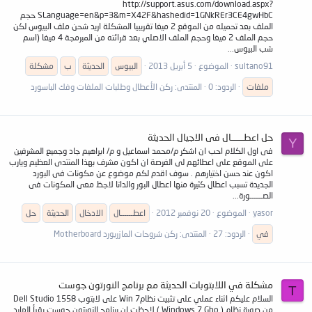
http://support.asus.com/download.aspx?
SLanguage=en&p=3&m=X42F&hashedid=1GNkREr3CE4gwHbC حجم
الملف بعد تحميله من الموقع 2 ميغا تقريبيا المشكلة اريد شحن ملف البيوس لكن
حجم الملف 2 ميغا وحجم الملف الاصلي بعد قرائته من المبرمجة 4 ميغا (اسم
شب البيوس...
sultano91
الموضوع
5 أبريل 2013
البيوس
الحديثة
ب
مشكلة
ملفات
الردود: 0
المنتدى:
ركن الأعطال وطلبات الملفات وفك الباسورد
حل اعطــــــال فى الاجيال الحديثة
Y
فى اول الكلام احب ان اشكر م/محمد اسماعيل و م/ ابراهيم جاد وجميع المشرفين
على الموقع على اعطائهم لى الفرصة ان اكون مشرف بهذا المنتدى العظيم ويارب
اكون عند حسن اختيارهم . سوف اقدم لكم موضوع عن مكونات فى البورد
الجديدة تسبب اعطال كثيرة منها اعطال البور والداتا لاجظ معى المكونات فى
الصــــــورة...
yasor
الموضوع
20 نوفمبر 2012
اعطــــــال
الادخال
الحديثة
حل
في
الردود: 27
المنتدى:
ركن شروحات المازربورد Motherboard
مشكلة في اللابتوبات الحديثة مع برنامج النورتون جوست
T
السلام عليكم اثناء عملي على تثبيت نظامWin 7 على لابتوب Dell Studio 1558
من صورة نظام ( Windows 7.Gho ) لاحظت ان برنامج النورتون جوست يقرأ الهارد