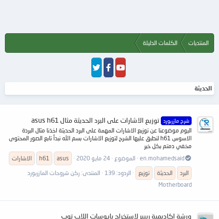
المنتديات
الكلمات الدليلة
الحديثة
توزيع الاشارات على البرد الحديثة مثال asus h61
شرح مازربورد
اليوم موضوعنا عن توزيع الاشارات المهمة على البرد الحديثة اخذنا مثال البردة
الاسوس h61 لنطبق عليها الشرح لتوزيع الاشارات بسم الله نبدأ تابع الصور المحتوى
مخفي دمتم بكل خير
en.mohamedsaid
الموضوع
24 مايو 2020
asus
h61
الاشارات
البرد
الحديثة
توزيع
الردود: 139
المنتدى:
ركن شروحات المازربورد
Motherboard
ورشة اكاديمية ريبير لاستخراج بايوسات اللاب توب