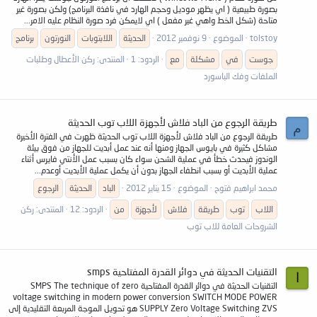
بصورة طبيعية ( اي يظهر موديل وحجم الهارد في نافذة البرنامج) ولكن بصورة غير
متاحة (شكل الخط واهي غير مفعل ) اي لايمكن فرد صورة النظام عليه الامر...
tolstoy
الموضوع
9 نوفمبر 2012
الحديثة
اللابتوبات
النورتون
برنامج
جوست
في
مشكلة
مع
الردود: 1
المنتدى:
ركن الأعطال وطلبات
الملفات وفك الباسورد
طريقة الرجوع من الباد فلاش لأجهزة اللاب توب الحديثة
م
طريقة الرجوع من الباد فلاش لأجهزة اللاب توب الحديثة ظهرت في الفترة الأخيرة
مشاكل كثيرة في بايوس الجهاز ومنها أنه عند عمل أبديت للجهاز من فوق بيئة
الوندوز فيحدث خطأ في عملية الشحن سواء كان بسبب عمل الأنتي فايرس أثناء
عملية الأبديت أو بسبب انطفاء الجهاز بدون أن يكمل عملية الأبديت أوعدم...
محمد ابراهيم فتوح
الموضوع
15 يناير 2012
الباد
الحديثة
الرجوع
اللاب
توب
طريقة
فلاش
لأجهزة
من
الردود: 12
المنتدى:
ركن
الشروحات العامة للاب توب
التقنيات الحديثة في دوائر القدرة المفتاحية smps
ا
التقنيات الحديثة في دوائر القدرة المفتاحية SMPS The technique of zero
voltage switching in modern power conversion SWITCH MODE POWER
SUPPLY Zero Voltage Switching ZVS هو تحويل الموجة المربعة التقليدية إلى