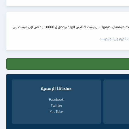
ما هو الحل الافضل لعلاج هارد 80 black1 ويسترن الميديا بها بادات كتييير وبطيئة الحمد لله انا امتلك البى سى والسيلفيجن ولكن من خلال ما عرفته ان لو البادات لو كتير اوى كده ماينفعش اضيفها للبى ليست او الجى الهارد بيوصل ل 10000 باد فى اول التيست بس
الفيرم وير للهارديسك
صفحاتنا الرسمية
Facebook
Twitter
YouTube