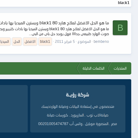
black1
ما هو الحل الافضل لعلاج هارد 80 black1 ويسترن الميديا بها بادات كتييير وبطيئة
B
صوت الهارد طبيعى جداااا فهل يوجد حل باى من البى...
bembeno
الموضوع
5 فبراير 2011
black1
الافضل
الحل
الميديا
المنتديات
الكلمات الدليلة
شركة رؤيــة
متخصصون في إستعادة البيانات وصيانة الهاردديسك
صيانةالاب توب ..المازربورد.. كورسات صيانة
مصر ..المنصورة موبايل ..واتس آب 00201005474787