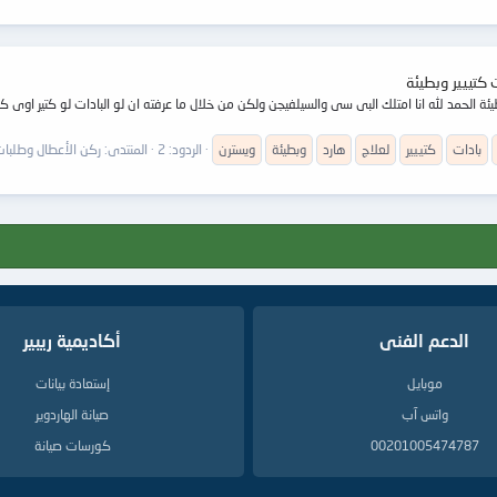
بادات
كتييير
لعلاج
هارد
وبطيئة
ويسترن
الردود: 2
المنتدى:
ركن الأعطال وطلبات 
الدعم الفنى
أكاديمية ريبير
موبايل
إستعادة بيانات
واتس آب
صيانة الهاردوير
00201005474787
كورسات صيانة