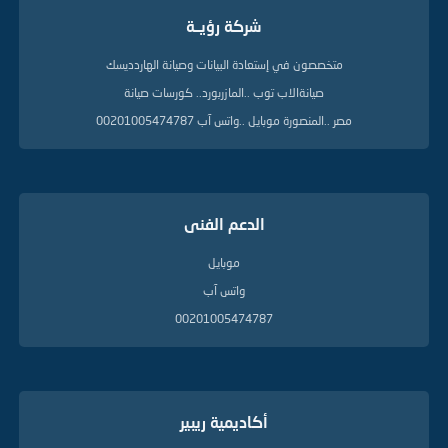
شركة رؤيــة
متخصصون في إستعادة البيانات وصيانة الهاردديسك
صيانةالاب توب ..المازربورد.. كورسات صيانة
مصر ..المنصورة موبايل ..واتس آب 00201005474787
الدعم الفنى
موبايل
واتس آب
00201005474787
أكاديمية ريبير