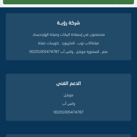
شركة رؤيــة
متخصصون في إستعادة البيانات وصيانة الهاردديسك
صيانةالاب توب ..المازربورد.. كورسات صيانة
مصر ..المنصورة موبايل ..واتس آب 00201005474787
الدعم الفنى
موبايل
واتس آب
00201005474787