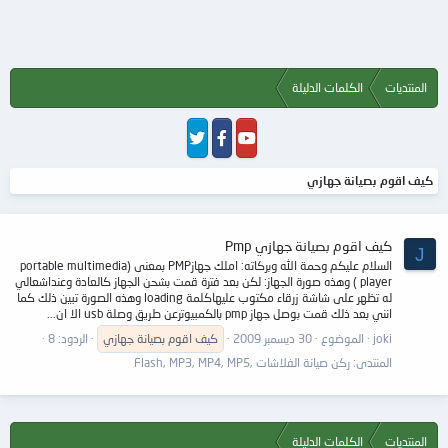
المنتديات
الكلمات الدليلة
كيف اقوم بصيانة جهازي
كيف اقوم بصيانة جهازي Pmp
J
السلام عليكم وحمة الله وبركاته: املك جهازPMP بمعنى (portable multimedia
player ) وهذه صورة الجهاز: لكن بعد فترة قمت بشحن الجهاز كالعادة وعنداشعالي
له تظهر على شاشة زرقاء مكتوب عليهاكلمة loading وهذه الصورة تبين ذلك كما
انني بعد ذلك قمت بوصل جهاز pmp بالكمبيوترعن طريق وصلة usb الا ان...
joki
الموضوع
30 ديسمبر 2009
كيف
اقوم
بصيانة
جهازي
الردود: 8
المنتدى:
ركن صيانة الفلاشات ,Flash, MP3, MP4, MP5
المنتديات
الكلمات الدليلة