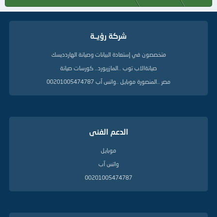
شركة رؤيــة
متخصصون في إستعادة البيانات وصيانة الهاردديسك
صيانةالاب توب ..المازربورد.. كورسات صيانة
مصر ..المنصورة موبايل ..واتس آب 00201005474787
الدعم الفنى
موبايل
واتس آب
00201005474787