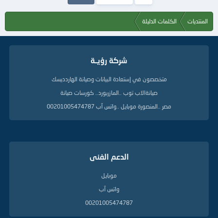
المنتديات
الكلمات الدليلة
شركة رؤيــة
متخصصون في إستعادة البيانات وصيانة الهاردديسك
صيانةالاب توب ..المازربورد.. كورسات صيانة
مصر ..المنصورة موبايل ..واتس آب 00201005474787
الدعم الفنى
موبايل
واتس آب
00201005474787