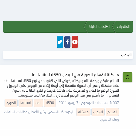
المنتديات
الكلمات الدليلة
لابتوب
مشكلة انقسام الصورة في لابتوب dell latitud d630
C
السلام عليكم ورحمة الله و بركاته إخوتي اتاني لابتوب من نوع dell latitud d630
عنده مشكلة و هي أن الصورة مقسمة إلى أربعة إبتداء من البيوس حتى الويدوز و
الصورة توضح ما اعني و قد جربت على شاشة خارجية و تخرج الداتا عادي بدون
انقسام .... ما رأيكم في هذا الوضع أصدقائي ... لكل من لديه معلومة...
cherasoft007
الموضوع
7 يونيو 2011
d630
dell
latitud
الصورة
انقسام
لابتوب
مشكلة
الردود: 6
المنتدى:
ركن الأعطال وطلبات الملفات
وفك الباسورد