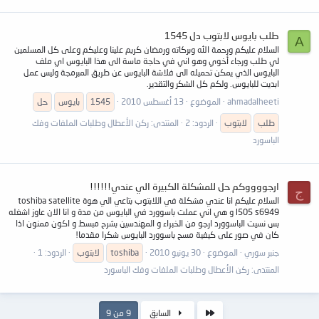
طلب بايوس لابتوب دل 1545
A
السلام عليكم ورحمة الله وبركاته ورمضان كريم علينا وعليكم وعلى كل المسلمين
لي طلب ورجاء أخوي وهو اني في حاجة ماسة الى هذا البايوس اي ملف
البايوس الذي يمكن تحميله الى فلاشة البايوس عن طريق المبرمجة وليس عمل
ابديت للبايوس. ولكم كل الشكر والتقدير.
ahmadalheeti
الموضوع
13 أغسطس 2010
1545
بايوس
حل
طلب
لابتوب
الردود: 2
المنتدى:
ركن الأعطال وطلبات الملفات وفك
الباسورد
ارجووووكم حل للمشكلة الكبيرة الي عندي!!!!!!
ج
السلام عليكم انا عندي مشكلة في اللابتوب بتاعي الي هوة toshiba satellite
l505 s6949 و هي اني عملت باسوورد في البايوس من مدة و انا الان عاوز اشغله
بس نسيت الباسوورد ارجو من الخبراء و المهندسين بشرح مبسط و اكون ممنون اذا
كان في صور على كيفية مسح باسوورد البايوس شكرا مقدما!
جنبر سوري
الموضوع
30 يونيو 2010
toshiba
لابتوب
الردود: 1
المنتدى:
ركن الأعطال وطلبات الملفات وفك الباسورد
الأول
السابق
9 من 9