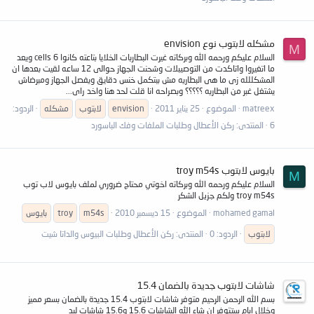
مشكله لابتوب نوع envision
M
السلام عليكم ورحمه الله وبركاته غيرت البطاربات الخلايا بتاعته كانوا 6 cells ويعد
ما اتغيروا واتاكدت من التوصيبلات وشحنت الجهاز حوالى 12 ساعه لقيت بعدها ان
المشكللله زى ما هى البطاريه مش ببتكمل خنس دقايق ويفصل الجهاز ومبرضاش
يشتغل غبر من البطاريه ؟؟؟؟؟ وبصراحه انا قلت لحد هنا واخد راى...
matreex
الموضوع
25 يناير 2011
envision
لابتوب
مشكله
الردود:
6
المنتدى:
ركن الأعطال وطلبات الملفات وفك الباسورد
بايوس لابتوب troy m54s
M
السلام عليكم ورحمه الله وبركاته اخوتي محتاج ضروري لملف بايوس لاب توب
troy m54s ولكم جزيل الشكر
mohamed gamal
الموضوع
15 ديسمبر 2010
m54s
troy
بايوس
لابتوب
الردود: 0
المنتدى:
ركن الأعطال وطلبات البيوس والداتا شيت
شاشات لابتوب جديدة بالضمان 15.4
بسم الله الرحمن الرحيم متوفر شاشات لابتوب 15.4 جديدة بالضمان بسعر مميز
وخلال ايام ستتوفر ان شاء الله الشاشات 15.6 و15.6 شاشات ليد