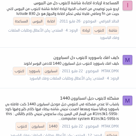
المساعدة لزيادة اضاءة شاشة لابتوب دل من البيوس
ا
ارجو شرح توضيحي من اصحاب الخبرة لزيادة اضاءة شاشة لابتوب من البيوس لاني
جربت من fn ومافي فايدة تبقى تحتاج اضاءة والجهاز هو دل 830 lutiude
الخالد العراقي
الموضوع
26 مايو 2011
اضاءة
البيوس
المساعدة
شاشة
لابتوب
لزيادة
الردود: 4
المنتدى:
ركن الأعطال وطلبات الملفات
وفك الباسورد
كيف افك باسوورد لابتوب دل انسبايرون
M
كيف افك باسوورد لابتوب ديل انسبايرون 1440 للادمن اليوسر اكوند
MTAK.DMX
الموضوع
22 مايو 2011
انسبايرون
باسوورد
لابتوب
الردود: 4
المنتدى:
ركن الأعطال وطلبات الملفات وفك الباسورد
مشكله لابتوب ديل انسبايرون 1440
M
ياشباب انا عندي مشكله فى لابتوبي ديل موديل انسبايرون 1440 كنت قافله بي
باسوورد وحاليا نسيته وبعدها اصبحت تجيني شاشه بيضاء فيها كلام كثير وفيها كود
: 1trs3k1-595b# من اليسار الى اليمين رجاء ساعدوني تجيني كلام كالتالى : this
computer system #1trs3k1-595b is...
MTAK.DMX
الموضوع
22 مايو 2011
1440
انسبايرون
لابتوب
مشكله
الردود: 12
المنتدى:
ركن الأعطال وطلبات الملفات وفك الباسورد