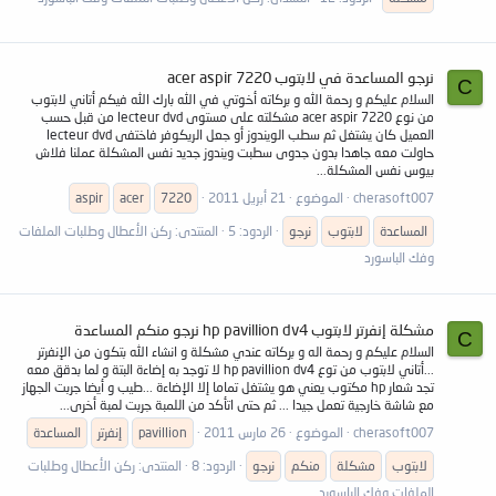
نرجو المساعدة في لابتوب acer aspir 7220
C
السلام عليكم و رحمة الله و بركاته أخوتي في الله بارك الله فيكم أتاني لابتوب
من نوع acer aspir 7220 مشكلته على مستوى lecteur dvd من قبل حسب
العميل كان يشتغل ثم سطب الويندوز أو جعل الريكوفر فاختفى lecteur dvd
حاولت معه جاهدا بدون جدوى سطبت ويندوز جديد نفس المشكلة عملنا فلاش
بيوس نفس المشكلة...
cherasoft007
الموضوع
21 أبريل 2011
7220
acer
aspir
المساعدة
لابتوب
نرجو
الردود: 5
المنتدى:
ركن الأعطال وطلبات الملفات
وفك الباسورد
مشكلة إنفرتر لابتوب hp pavillion dv4 نرجو منكم المساعدة
C
السلام عليكم و رحمة اله و بركاته عندي مشكلة و انشاء الله بتكون من الإنفرتر
...أتاني لابتوب من توع hp pavillion dv4 لا توجد به إضاءة البتة و لما بدقق معه
تجد شعار hp مكتوب يعني هو يشتغل تماما إلا الإضاءة ...طيب و أيضا جربت الجهاز
مع شاشة خارجية تعمل جيدا ... ثم حتى اتأكد من اللمبة جربت لمبة أخرى...
cherasoft007
الموضوع
26 مارس 2011
pavillion
إنفرتر
المساعدة
لابتوب
مشكلة
منكم
نرجو
الردود: 8
المنتدى:
ركن الأعطال وطلبات
الملفات وفك الباسورد