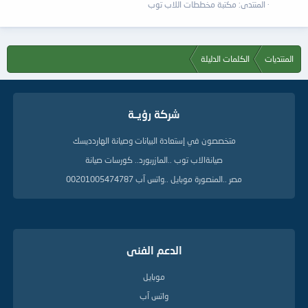
المنتدى:
مكتبة مخططات اللاب توب
المنتديات
الكلمات الدليلة
شركة رؤيــة
متخصصون في إستعادة البيانات وصيانة الهاردديسك
صيانةالاب توب ..المازربورد.. كورسات صيانة
مصر ..المنصورة موبايل ..واتس آب 00201005474787
الدعم الفنى
موبايل
واتس آب