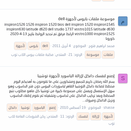
موسوعة ملفات بايوس لأجهزة dell
م
inspiron1526 1526 inspiron 1520 bios dell inspiron 1520 inspiron1545
inspiron630 latitude d620 dell studio 1737 vostro1015 latitude d630
vostro1000 inspiron1525 الرابط مرفق تم تجديد الروابط بتاريخ 13-4-2020
كورونا
محمد ابراهيم فتوح
الموضوع
4 أبريل 2011
dell
بايوس
لأجهزة
ملفات
موسوعة
الردود: 21
المنتدى:
مكتبة ملفات بيوس اللاب توب
إصنع لنفسك دانكل لإزالة الباسورد لأجهزة توشيبا
S
بسم الله رمضان كريم للجميع ومشكورين على ما تقومون به أهديكم اليوم
مخطط لصناعة دانكل التوشيبا القاهر لباسوردات الببوس دون فتح الحاسوب وهو
سهل الإستعمال ويعمل على مجموعة كبيرة من توشيبا كل ماهو مطلوب تتبع
المخطط وبعد تركيب الدانكل على لحاسوب وتشغيله ثم نقوم إطفاء الحاسوب
ونزيل الدانكل ومبروك...
shasse
الموضوع
19 أغسطس 2010
إصنع
الباسورد
توشيبا
دانكل
لأجهزة
لإزالة
لنفسك
الردود: 11
المنتدى:
ركن الشروحات العامة للاب
توب