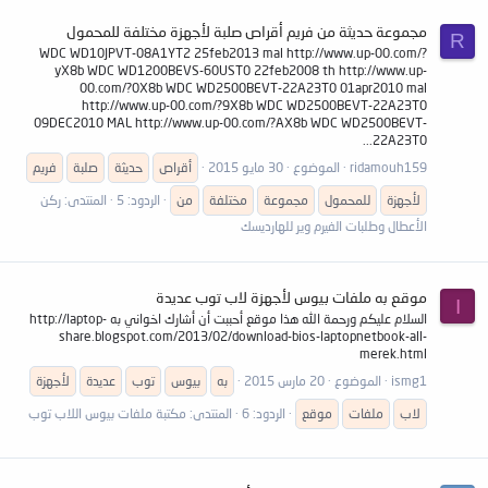
مجموعة حديثة من فريم أقراص صلبة لأجهزة مختلفة للمحمول
R
WDC WD10JPVT-08A1YT2 25feb2013 mal http://www.up-00.com/?
yX8b WDC WD1200BEVS-60UST0 22feb2008 th http://www.up-
00.com/?0X8b WDC WD2500BEVT-22A23T0 01apr2010 mal
http://www.up-00.com/?9X8b WDC WD2500BEVT-22A23T0
09DEC2010 MAL http://www.up-00.com/?AX8b WDC WD2500BEVT-
22A23T0...
ridamouh159
الموضوع
30 مايو 2015
أقراص
حديثة
صلبة
فريم
لأجهزة
للمحمول
مجموعة
مختلفة
من
الردود: 5
المنتدى:
ركن
الأعطال وطلبات الفيرم وير للهارديسك
موقع به ملفات بيوس لأجهزة لاب توب عديدة
I
السلام عليكم ورحمة الله هذا موقع أحببت أن أشارك اخواني به http://laptop-
share.blogspot.com/2013/02/download-bios-laptopnetbook-all-
merek.html
ismg1
الموضوع
20 مارس 2015
به
بيوس
توب
عديدة
لأجهزة
لاب
ملفات
موقع
الردود: 6
المنتدى:
مكتبة ملفات بيوس اللاب توب