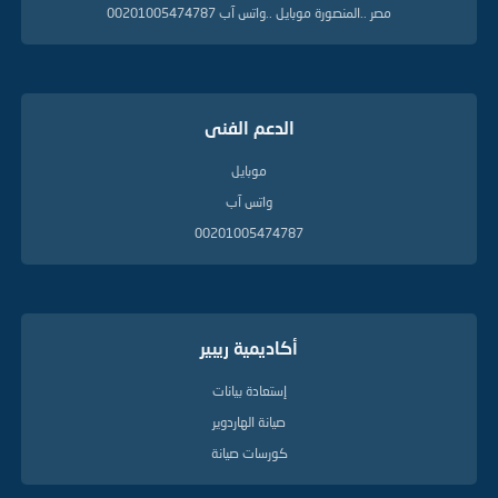
مصر ..المنصورة موبايل ..واتس آب 00201005474787
الدعم الفنى
موبايل
واتس آب
00201005474787
أكاديمية ريبير
إستعادة بيانات
صيانة الهاردوير
كورسات صيانة