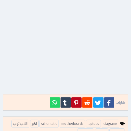
فيسبوك
تويتر
Reddit
Pinterest
Tumblr
WhatsApp
شارك:
ا
diagrams
laptops
motherboards
schematic
اكبر
اللاب توب
ل