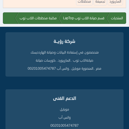
ك
المذربورد
تجميعة
مخططات
ل
م
ا
المنتديات
قسم صيانة اللاب توب LapTop
مكتبة مخططات اللاب توب
ت
ا
ل
د
شركة رؤيــة
ل
ي
متخصصون في إستعادة البيانات وصيانة الهاردديسك
ل
ة
صيانةالاب توب ..المازربورد.. كورسات صيانة
مصر ..المنصورة موبايل ..واتس آب 00201005474787
الدعم الفنى
موبايل
واتس آب
00201005474787