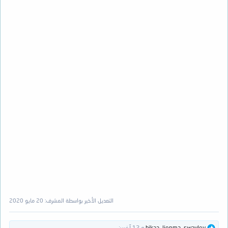
التعديل الأخير بواسطة المشرف:
20 مايو 2020
ا
swayley
,
lionma
,
bikaa
و 12 آخرين