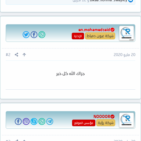
ل
ت
ف
ا
ع
en.mohamedsaid
ل
ا
شركة عيون دمياط
الإدارة
ت
:
20 مايو 2020
#2
جزاك الله كل خير
NOOOOR
شركة رؤية
مؤسس الموقع