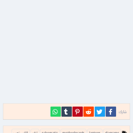
فيسبوك
تويتر
Reddit
Pinterest
Tumblr
WhatsApp
شارك:
ا
diagrams
laptops
motherboards
schematic
اكبر
اللاب توب