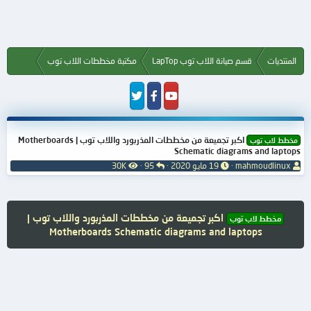
المنتديات
قسم صيانة اللاب توب LapTop
مكتبة مخططات اللاب توب
اكبر تجميعة من مخططات المذربورد واللاب توب | Motherboards
مخطط لاب توب
Schematic diagrams and laptops
ب
ت
ا
ا
mahmoudlinux
19 مايو 2020
95
30K
ا
ا
ل
ل
د
ر
ر
م
ئ
ي
د
ش
ا
خ
و
ا
اكبر تجميعة من مخططات المذربورد واللاب توب |
مخطط لاب توب
ل
ا
د
ه
Motherboards Schematic diagrams and laptops
م
ل
د
و
ب
ا
ض
د
ت
و
ء
ع