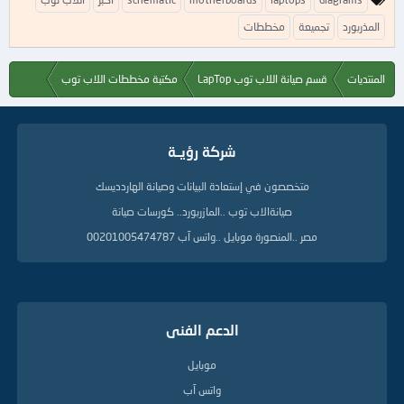
ل
ك
المذربورد
تجميعة
مخططات
ل
م
ا
المنتديات
قسم صيانة اللاب توب LapTop
مكتبة مخططات اللاب توب
ت
ا
ل
د
شركة رؤيــة
ل
ي
متخصصون في إستعادة البيانات وصيانة الهاردديسك
ل
ة
صيانةالاب توب ..المازربورد.. كورسات صيانة
مصر ..المنصورة موبايل ..واتس آب 00201005474787
الدعم الفنى
موبايل
واتس آب