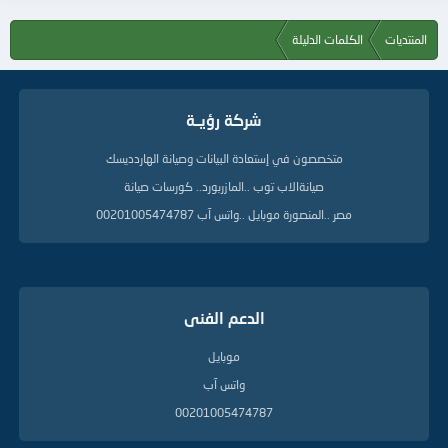
المنتديات
الكلمات الدليلة
شركة رؤيــة
متخصصون في إستعادة البيانات وصيانة الهاردديسك
صيانةالاب توب ..المازربورد.. كورسات صيانة
مصر ..المنصورة موبايل ..واتس آب 00201005474787
الدعم الفنى
موبايل
واتس آب
00201005474787