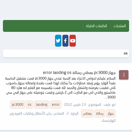
المنتديات
الكلمات الدليلة
os
جهاز pc3000 يعطي رسالة error laoding os
ا
السلام عليكم اخواني الاعزاء بعد التحية عندي جهاز pc3000 قمت بتشغيل الحاسبة
بفبدأ الهارد يهنج وبعد محاولات بدأ يتكتك لهذا قمت بفتحة وايصاله بجهاز حاسوب
ثاني فقمت بفرمتته واشتغل والحمد لله قمت بتقسيمه مع العلم انه هارد 80
ماكستور والذي اتى مع الكارت الى 2 بارتشن وقمت بتوصيله على جهاز البي سي
3000...
ابو عارف
الموضوع
13 مارس 2012
error
laoding
os
pc3000
جهاز
رسالة
يعطى
الردود: 2
المنتدى:
ركن الأعطال وطلبات الفيرم وير
للهارديسك