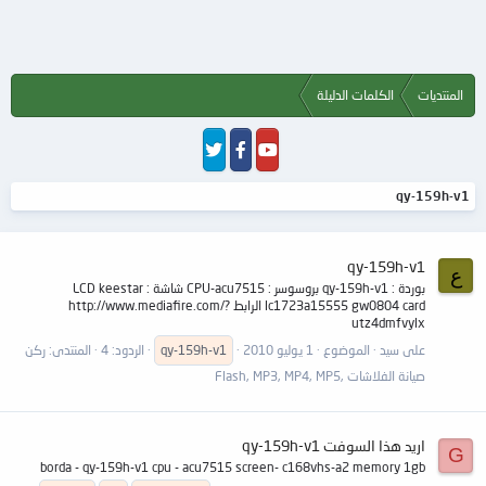
المنتديات
الكلمات الدليلة
qy-159h-v1
qy-159h-v1
ع
بوردة : qy-159h-v1 بروسوسر : CPU-acu7515 شاشة : LCD keestar
lc1723a15555 gw0804 card الرابط http://www.mediafire.com/?
utz4dmfvylx
على سيد
الموضوع
1 يوليو 2010
qy-159h-v1
الردود: 4
المنتدى:
ركن
صيانة الفلاشات ,Flash, MP3, MP4, MP5
اريد هذا السوفت qy-159h-v1
G
borda - qy-159h-v1 cpu - acu7515 screen- c168vhs-a2 memory 1gb