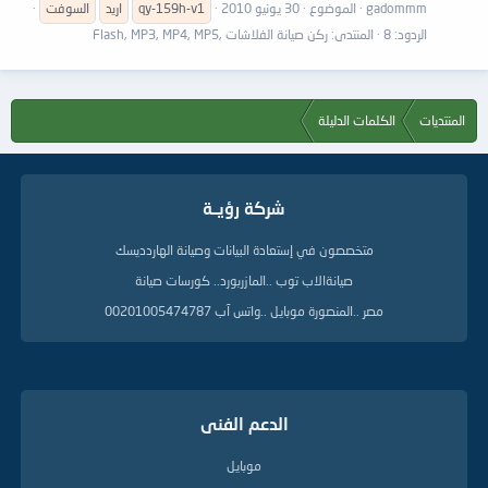
gadommm
الموضوع
30 يونيو 2010
qy-159h-v1
اريد
السوفت
الردود: 8
المنتدى:
ركن صيانة الفلاشات ,Flash, MP3, MP4, MP5
المنتديات
الكلمات الدليلة
شركة رؤيــة
متخصصون في إستعادة البيانات وصيانة الهاردديسك
صيانةالاب توب ..المازربورد.. كورسات صيانة
مصر ..المنصورة موبايل ..واتس آب 00201005474787
الدعم الفنى
موبايل