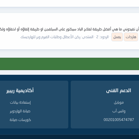
هاردات
يعمل
الردود: 2
المنتدى:
ركن الأعطال وطلبات الفيرم وير للهارديسك
الدعم الفنى
أكاديمية ريبير
موبايل
إستعادة بيانات
واتس آب
صيانة الهاردوير
00201005474787
كورسات صيانة