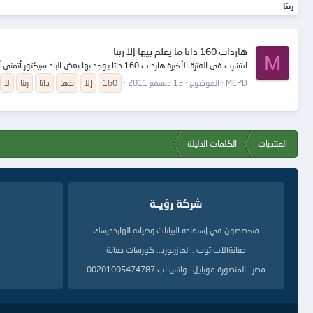
ربنا
هاردات 160 داتا ما يعلم بيها إلا ربنا
M
انتشرت في الفترة الأخيرة هاردات 160 داتا يوجد بها بعض الباد سيكتور أتمنى أن تفيدوني ما هي أفضل طريقة لعلاج الباد سيكتور على السيلفجن او طريقة إلغاؤه أو اخفاؤه ولكم جزيل الشكر
MCPD
الموضوع
13 ديسمبر 2011
160
إلا
بدها
داتا
ربنا
لا
المنتديات
الكلمات الدليلة
شركة رؤيــة
متخصصون في إستعادة البيانات وصيانة الهاردديسك
صيانةالاب توب ..المازربورد.. كورسات صيانة
مصر ..المنصورة موبايل ..واتس آب 00201005474787