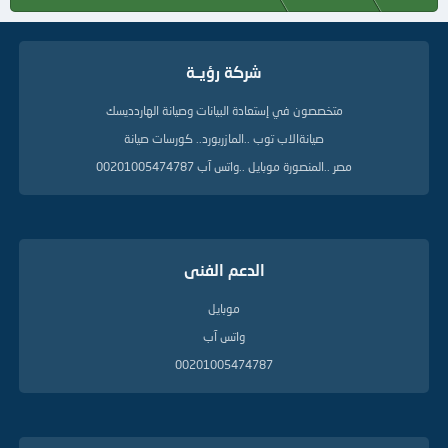
شركة رؤيــة
متخصصون في إستعادة البيانات وصيانة الهاردديسك
صيانةالاب توب ..المازربورد.. كورسات صيانة
مصر ..المنصورة موبايل ..واتس آب 00201005474787
الدعم الفنى
موبايل
واتس آب
00201005474787