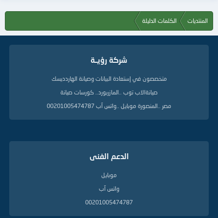
المنتديات
الكلمات الدليلة
شركة رؤيــة
متخصصون في إستعادة البيانات وصيانة الهاردديسك
صيانةالاب توب ..المازربورد.. كورسات صيانة
مصر ..المنصورة موبايل ..واتس آب 00201005474787
الدعم الفنى
موبايل
واتس آب
00201005474787