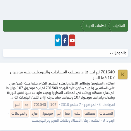
المنتديات
الكلمات الدليلة
والموديلات
701640 لم اجد هارد بمختلف المساحات والموديلات عليه موديول
K
107 فما السر
اساتذى المحترمين وزملائى الاعزاء واعضاء المنتدى الكرام كلما جيت اشحن هارد
على السلفجين والهارد بتكون عليه البوردة 701640 لم اجد موديول 107 نهائيا ما
فى هارد مسكته وبحثت فى المحلات المجاورة وجبت هاردات عليها نفس البوردة
وشغاله ولم اجد موديول 107 وبصراحه مش عارف ازاى اشحن الهاردات التى...
khaledgad
الموضوع
7 سبتمبر 2010
107
701640
اجد
السر
المساحات
بمختلف
عليه
فما
لم
موديول
هارد
والموديلات
الردود: 3
المنتدى:
ركن الأعطال وطلبات الفيرم وير للهارديسك