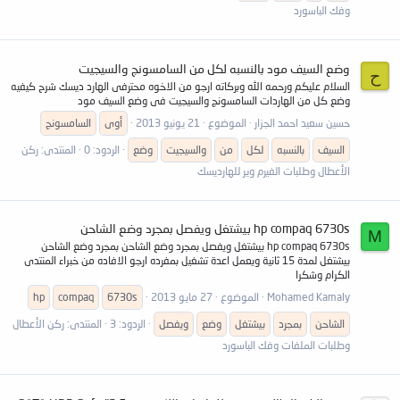
وفك الباسورد
وضع السيف مود بالنسبه لكل من السامسونج والسيجيت
ح
السلام عليكم ورحمه الله وبركاته ارجو من الاخوه محترفى الهارد ديسك شرح كيفيه
وضع كل من الهاردات السامسونج والسيجيت فى وضع السيف مود
حسين سعيد احمد الجزار
الموضوع
21 يونيو 2013
أوى
السامسونج
السيف
بالنسبه
لكل
من
والسيجيت
وضع
الردود: 0
المنتدى:
ركن
الأعطال وطلبات الفيرم وير للهارديسك
hp compaq 6730s بيشتغل ويفصل بمجرد وضع الشاحن
M
hp compaq 6730s بيشتغل ويفصل بمجرد وضع الشاحن بمجرد وضع الشاحن
بيشتغل لمدة 15 ثانية ويعمل اعدة تشغيل بمفرده ارجو الافاده من خبراء المنتدى
الكرام وشكرا
Mohamed Kamaly
الموضوع
27 مايو 2013
6730s
compaq
hp
الشاحن
بمجرد
بيشتغل
وضع
ويفصل
الردود: 3
المنتدى:
ركن الأعطال
وطلبات الملفات وفك الباسورد