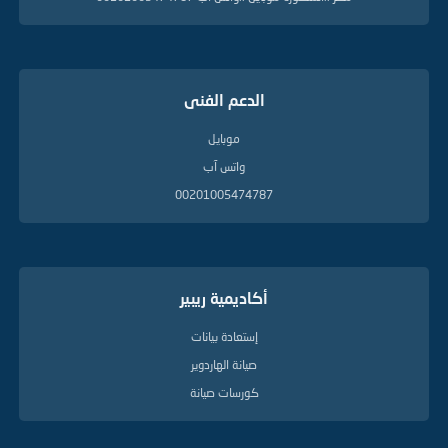
الدعم الفنى
موبايل
واتس آب
00201005474787
أكاديمية ريبير
إستعادة بيانات
صيانة الهاردوير
كورسات صيانة