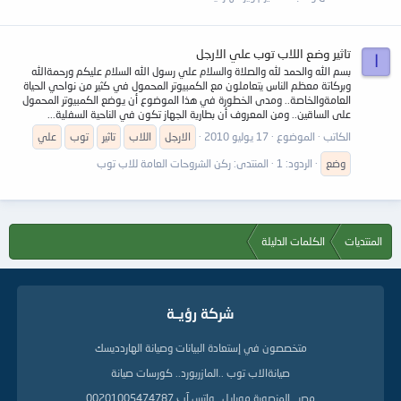
تاثير وضع اللاب توب علي الارجل
ا
بسم الله والحمد لله والصلاة والسلام علي رسول الله السلام عليكم ورحمةالله
وبركاتة معظم الناس يتعاملون مع الكمبيوتر المحمول في كثير من نواحي الحياة
العامةوالخاصة.. ومدى الخطورة في هذا الموضوع أن يوضع الكمبيوتر المحمول
على الساقين.. ومن المعروف أن بطارية الجهاز تكون في الناحية السفلية...
الكاتب
الموضوع
17 يوليو 2010
الارجل
اللاب
تاثير
توب
علي
وضع
الردود: 1
المنتدى:
ركن الشروحات العامة للاب توب
المنتديات
الكلمات الدليلة
شركة رؤيــة
متخصصون في إستعادة البيانات وصيانة الهاردديسك
صيانةالاب توب ..المازربورد.. كورسات صيانة
مصر ..المنصورة موبايل ..واتس آب 00201005474787