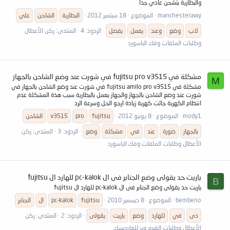
والبطارية بتشحن عادي جدا
manchesterawy
الموضوع
18 سبتمبر 2012
البطارية
الشاحن
علي
لاب
وضع
وعند
يعمل
يفصل
الردود: 4
المنتدى:
ركن الأعطال
وطلبات الملفات وفك الباسورد
مشكلة في fujitsu pro v3515 في شورت عند وضع الشاحن بالجهاز
M
مشكلة في fujitsu amilo pro v3515 في شورت عند وضع الشاحن بالجهاز في
شورت عند وضع الشاحن بالجهاز والجهاز يعمل بالبطارية سبب هذة المشكلة عدم
انتظام الكهربة جائت كهربة زيادة ارجو الحل وسرعة الرد
mody1
الموضوع
8 يونيو 2012
fujitsu
pro
v3515
الشاحن
بالجهاز
صورة
عند
في
مشكلة
وضع
الردود: 3
المنتدى:
ركن
الأعطال وطلبات الملفات وفك الباسورد
ياريت حد يقولى وضع الجنابر فى ال pc-kalok للهارد ال fujitsu
B
ياريت حد يقولى وضع الجنابر فى ال pc-kalok للهارد ال fujitsu
bembeno
الموضوع
8 ديسمبر 2010
fujitsu
pc-kalok
ال
الجنابر
دى
في
للهارد
وضع
ياريت
يقولى
الردود: 2
المنتدى:
ركن
الأعطال وطلبات الفيرم وير للهارديسك