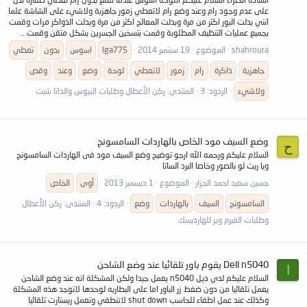
على عدم وجود رام وعند وضع رام لاتعطي زمور جاهزية ولاشيء على الشاشة علما
انني بدلت البور اكثر من مرة وبدلت المعالج اكثر من مرة وبدلت الذواكر مرات وقمت
بجميع عمليات التنظيف المطلوبة وقمت بتسخين الجسرين بشكل متقن وقمت...
shahroura
الموضوع
19 سبتمبر 2014
lga775
اسوس
بدون
تعطي
جاهزية
ذاكرة
رام
زمور
لاتعطي
لوحة
وضع
وعند
وقص
ولاشيء
الردود: 3
المنتدى:
ركن الأعطال وطلبات البيوس والداتا شيت
وضع السيف مود الخاص بالهاردات السامسونج
ح
السلام عليكم ورحمه الله ارجو توضيح وضع السيف مود فى الهاردات السامسونج
ويا ريت لو بالصور وخاصا البرد الساتا
حسين سعيد احمد الجزار
الموضوع
1 ديسمبر 2013
أوى
الخاص
السامسونج
السيف
بالهاردات
وضع
الردود: 4
المنتدى:
ركن الأعطال
وطلبات الفيرم وير للهارديسك
Dell n5040 يقوم باور تلقائيا عند وضع الشاحن
ا
السلام عليكم لدي ديل n5040 يعمل جيدا ولكن المشكلة انه عند وضع الشاحن
يعمل تلقائيا من دون ضغط زر الباور اما على البطاريه لوحدها لاتوجد هذه المشكلة
وكذلك عند عمل اطفاء للحاسب shut down لاتنطفي وتعمل ريستارت تلقائيا