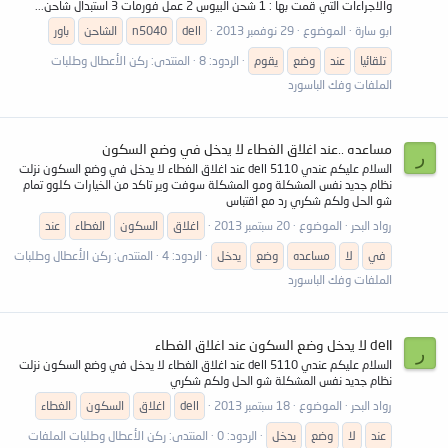
والاجراءات التي قمت بها : 1 شحن البيوس 2 عمل فورمات 3 استبدال شاحن...
ابو سارة
الموضوع
29 نوفمبر 2013
dell
n5040
الشاحن
باور
تلقائيا
عند
وضع
يقوم
الردود: 8
المنتدى:
ركن الأعطال وطلبات
الملفات وفك الباسورد
مساعده ..عند اغلاق الغطاء لا يدخل في وضع السكون
ر
السلام عليكم عندي dell 5110 عند اغلاق الغطاء لا يدخل في وضع السكون نزلت
نظام جديد نفس المشكلة ومو المشكلة سوفت وير تاكد من الخيارات كلوو تمام
شو الحل ولكم شكري رد مع اقتباس
رواد البحر
الموضوع
20 سبتمبر 2013
اغلاق
السكون
الغطاء
عند
في
لا
مساعده
وضع
يدخل
الردود: 4
المنتدى:
ركن الأعطال وطلبات
الملفات وفك الباسورد
dell لا يدخل وضع السكون عند اغلاق الغطاء
ر
السلام عليكم عندي dell 5110 عند اغلاق الغطاء لا يدخل في وضع السكون نزلت
نظام جديد نفس المشكلة شو الحل ولكم شكري
رواد البحر
الموضوع
18 سبتمبر 2013
dell
اغلاق
السكون
الغطاء
عند
لا
وضع
يدخل
الردود: 0
المنتدى:
ركن الأعطال وطلبات الملفات