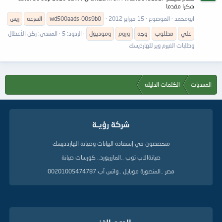
شكرا مقدما
ابومحمد
الموضوع
15 فبراير 2012
wd500aads-00s9b0
السرعه
ريس
علي
مطلوب
وجه
وروم
وموديول
الردود: 5
المنتدى:
ركن الأعطال
وطلبات الفيرم وير للهارديسك
المنتديات
الكلمات الدليلة
شركة رؤيــة
متخصصون في إستعادة البيانات وصيانة الهاردديسك
صيانةالاب توب ..المازربورد.. كورسات صيانة
مصر ..المنصورة موبايل ..واتس آب 00201005474787