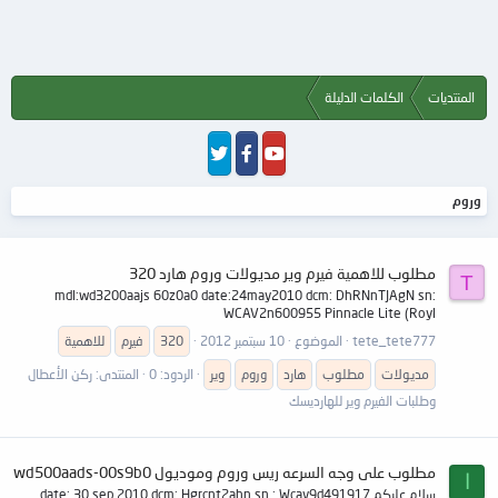
المنتديات
الكلمات الدليلة
وروم
مطلوب للاهمية فيرم وير مديولات وروم هارد 320
T
mdl:wd3200aajs 60z0a0 date:24may2010 dcm: DhRNnTJAgN sn:
WCAV2n600955 Pinnacle Lite (Royl
tete_tete777
الموضوع
10 سبتمبر 2012
320
فيرم
للاهمية
مديولات
مطلوب
هارد
وروم
وير
الردود: 0
المنتدى:
ركن الأعطال
وطلبات الفيرم وير للهارديسك
مطلوب على وجه السرعه ريس وروم وموديول wd500aads-00s9b0
ا
سلام عليكم date: 30 sep 2010 dcm: Hgrcnt2ahn sn : Wcav9d491917