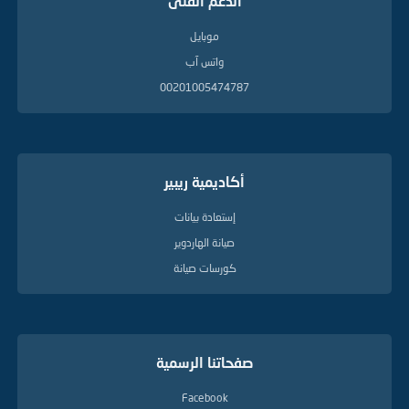
الدعم الفنى
موبايل
واتس آب
00201005474787
أكاديمية ريبير
إستعادة بيانات
صيانة الهاردوير
كورسات صيانة
صفحاتنا الرسمية
Facebook