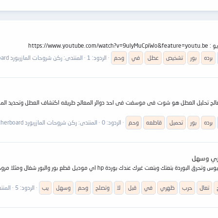
برده
بور
تشخيص
عطل
في
وحم
الردود: 1
المنتدى:
ركن شروحات المازربورد Motherboard
برده
بور
تحميل
قاطعه
وحم
الردود: 0
المنتدى:
ركن شروحات المازربورد Motherboard
تعال
حرب
ظهري
في
قبل
لا
وتصلح
وحم
وسهل
يب
الردود: 5
المنت