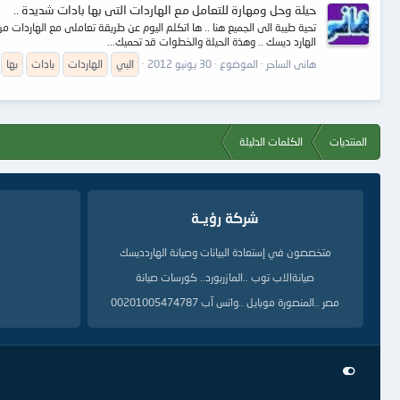
حيلة وحل ومهارة للتعامل مع الهاردات التى بها بادات شديدة ..
تحية طيبة الى الجميع هنا .. ها اتكلم اليوم عن طريقة تعاملى مع الهاردات م
الهارد ديسك .. وهذة الحيلة والخطوات قد تحميك...
هانى الساحر
الموضوع
30 يونيو 2012
البي
الهاردات
بادات
بها
المنتديات
الكلمات الدليلة
شركة رؤيــة
متخصصون في إستعادة البيانات وصيانة الهاردديسك
صيانةالاب توب ..المازربورد.. كورسات صيانة
مصر ..المنصورة موبايل ..واتس آب 00201005474787