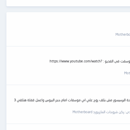
السلام عليكم جهاز ديل قاطع بور بعد الفحص تبين وجود شورت فى دائره المعالج تحليل العطل هو شوت فى موسفت فى احد دوائر المعالج طريقه اكتشاف العطل وتحديد الموسفت فى الفديو : https://www.youtube.com/watch?
السلام عليكم ورحمة الله وبركاته بدون كلام كتير وبدون تسخين وبدون شحن بيوس وتحرق البوردة بتعتك وبتعت غيرك عندك بوردة hp اي موديل قطع بور والبور شغال ومثلا مروحة البرسيسور مش بتلف روح علي اي موسفات امام حجر البيوس واعمل قفلة هتلقي 3
دى:
ركن شروحات المازربورد Motherboard