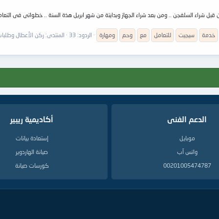
ن قبل شراء السلفجن .. ومن بعد شراء الجهاز وبدايتة من شهر ابريل هذة السنة .. خطواتى فى التعا
خدمة
سيجيت
للتعامل
مع
وحم
ومهارة
الردود: 33
المنتدى:
ركن الأعطال وطلبات 
الدعم الفنى
أكاديمية ريبير
موبايل
إستعادة بيانات
واتس آب
صيانة الهاردوير
00201005474787
كورسات صيانة