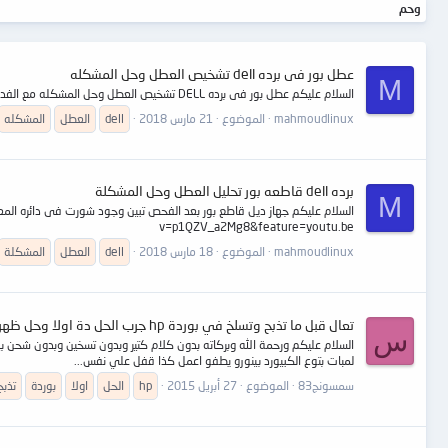
وحم
عطل بور فى برده dell تشخيص العطل وحل المشكله
M
السلام عليكم عطل بور فى برده DELL تشخيص العطل وحل المشكله مع الفديو : https://www.youtube.com/watch?v=9ulyMuCpiWo&feature=youtu.be
mahmoudlinux
الموضوع
21 مارس 2018
dell
العطل
المشكله
برده dell قاطعه بور تحليل العطل وحل المشكلة
M
v=p1QZV_a2Mg8&feature=youtu.be
mahmoudlinux
الموضوع
18 مارس 2018
dell
العطل
المشكلة
تعال قبل ما تذبح وتسلخ في بوردة hp جرب الحل دة اولا وحل ظهري وسهل
س
لمبات بتوع الكبيورد بينورو يطفو اعمل كذا قفل علي نفس...
سمسونج83
الموضوع
27 أبريل 2015
hp
الحل
اولا
بوردة
تذبح