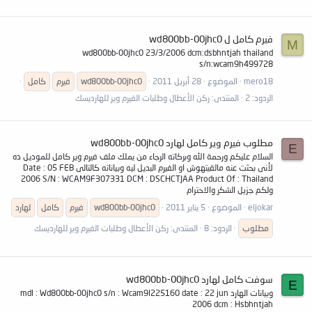
فيرم كامل ل wd800bb-00jhc0
M
wd800bb-00jhc0 23/3/2006 dcm:dsbhntjah thailand
s/n:wcam9h499728
mero18
الموضوع
28 أبريل 2011
wd800bb-00jhc0
فيرم
كامل
الردود: 2
المنتدى:
ركن الأعطال وطلبات الفيرم وير للهارديسك
مطلوب فيرم وير كامل لهارد wd800bb-00jhc0
E
السلام عليكم ورحمة الله وبركاته الرجاء من يملك ملف فيرم وير كامل للموديل ده
لأنى بحثت عنه مالقيتهوش او الفيرم البديل ليه وبياناته كالتالى Date : 05 FEB
2006 S/N : WCAM9F307331 DCM : DSCHCTJAA Product Of : Thailand
ولكم جزيل الشكر والاحترام
eljokar
الموضوع
5 يناير 2011
wd800bb-00jhc0
فيرم
كامل
لهارد
مطلوب
الردود: 8
المنتدى:
ركن الأعطال وطلبات الفيرم وير للهارديسك
سوفت كامل لهارد wd800bb-00jhc0
E
وبيانات الهارد mdl : Wd800bb-00jhc0 s/n : Wcam9l225160 date : 22 jun
2006 dcm : Hsbhntjah