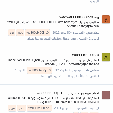
للهارديسك
روم wdc wd800bb-00jhc0
ع
مطلوب روم لهارد WDC WD800BB-00JHC0 dcm hsbhntjca واخر wd800jd-
55mua1 hsbaytjch\ dcm
عماد نصري
الموضوع
30 يونيو 2012
wd800bb-00jhc0
wdc
روم
الردود: 1
المنتدى:
ركن الأعطال وطلبات الفيرم وير للهارديسك
Wd800bb-00jhc0
A
السلام عليكم ورحمة الله وبركاته مطلوب فيرم وير model/wd800bb-00jhc0
date/07-jul-2005 dcm/dsbhytjaa thaiand
abo_adam
الموضوع
3 مايو 2012
wd800bb-00jhc0
الردود: 4
المنتدى:
ركن الأعطال وطلبات الفيرم وير للهارديسك
احتاج فريم وير كامل لهارد wd800bb-00jhc0
ا
السلام عليكم بعد التحية اخواني الاعزاء احتاج فريم وير لهارد wd800bb-00jhc0
date 13 jul 2006 dcm hsbantjaa thailand وشكراً
ابو عارف
الموضوع
13 سبتمبر 2011
wd800bb-00jhc0
احتاج
فريم