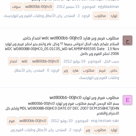
egyblackman
الموضوع
15 سبتمبر 2012
wd800bb-00jhc0
سوف
لهارد
مطلوب
الردود: 2
المنتدى:
ركن الأعطال وطلبات الفيرم وير للهارديسك
مطلوب فريم وير هارد wdc wd800bb-00jhc0 اصدار خاص
ح
السلام عليكم كيف الحال اخوانى جميعا ؟؟ وكل عام وانتم بخير احتاج فريم وير لهارد
WDC WD800BB-00JHC0_05.01C05_WD-WCAM9P495595 Date : 13 Nov
2006 احتاج الفيرم وير كامل
حبيب الكل
الموضوع
19 يوليو 2012
wd800bb-00jhc0
wdc
اصدار
خاص
فريم
مطلوب
هارد
وير
الردود: 0
المنتدى:
ركن الأعطال
وطلبات الفيرم وير للهارديسك
مطلوب فيرم وير لهارد wd800bb-00jhc0
E
بسم الله الرحمن الرحيم مطلوب فيرم وير لهارد wd800bb-00jhc0
MDL:WD800BB-00JHC0 DATE:07 DEC 2007 DCM:DSBHCTJEHN ولكم كل
الاحترام والتقدير
eng hesham sakr
الموضوع
10 يوليو 2012
wd800bb-00jhc0
فيرم
لهارد
مطلوب
وير
الردود: 2
المنتدى:
ركن الأعطال وطلبات الفيرم وير