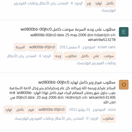
كامل
لهارد
وير
الردود: 4
المنتدى:
ركن الأعطال وطلبات الفيرم وير
للهارديسك
مطلوب على وحه السرعة سوفت كامل wd800bb-00jhc0
E
wd800bb-00jhc0 date 25-may-2006 dcm hsbantjch s/n
wmam9w513278
eslam sami
الموضوع
6 سبتمبر 2011
wd800bb-00jhc0
السرعة
سوفت
علي
كامل
مطلوب
وجه
الردود: 4
المنتدى:
ركن الأعطال
وطلبات الفيرم وير للهارديسك
مطلوب فيرم وير كامل لهارد wd800bb-00jhc0
O
السلام عليكم ورحمة الله وبركاته كل عام وحضراتكم بخير وكل الامة الاسلامية
بقرب حلول شهر رمضان المعظم الرجاء فيرم كامل لهاذا الهارد mdl: Wd800bb-
00jhc0 date: 20 aug 2006 dcm: Hsbhntjch s/n: Wmam9ch31306 في
امان الله
ozza
الموضوع
21 يوليو 2011
wd800bb-00jhc0
فيرم
كامل
لهارد
مطلوب
الردود: 0
المنتدى:
ركن الأعطال وطلبات الفيرم وير للهارديسك