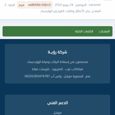
nasserel
الموضوع
24 يونيو 2010
wd800bb-00jhc0
فريم
الردود: 2
المنتدى:
ركن الأعطال وطلبات الفيرم وير للهارديسك
المنتديات
الكلمات الدليلة
شركة رؤيــة
متخصصون في إستعادة البيانات وصيانة الهاردديسك
صيانةالاب توب ..المازربورد.. كورسات صيانة
مصر ..المنصورة موبايل ..واتس آب 00201005474787
الدعم الفنى
موبايل