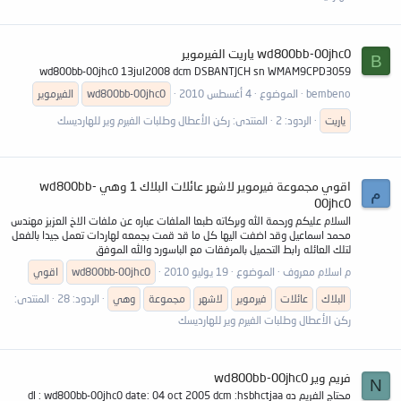
wd800bb-00jhc0 ياريت الفيرموير
B
wd800bb-00jhc0 13jul2008 dcm DSBANTJCH sn WMAM9CPD3059
bembeno
الموضوع
4 أغسطس 2010
wd800bb-00jhc0
الفيرموير
ياريت
الردود: 2
المنتدى:
ركن الأعطال وطلبات الفيرم وير للهارديسك
اقوي مجموعة فيرموير لاشهر عائلات البلاك 1 وهي wd800bb-
م
00jhc0
السلام عليكم ورحمة الله وبركاته طبعا الملفات عباره عن ملفات الاخ العزيز مهندس
محمد اسماعيل وقد اضفت اليها كل ما قد قمت بجمعه لهاردات تعمل جيدا بالفعل
لتلك العائله رابط التحميل بالمرفقات مع الباسورد والله الموفق
م اسلام معروف
الموضوع
19 يوليو 2010
wd800bb-00jhc0
اقوي
البلاك
عائلات
فيرموير
لاشهر
مجموعة
وهي
الردود: 28
المنتدى:
ركن الأعطال وطلبات الفيرم وير للهارديسك
فريم وير wd800bb-00jhc0
N
محتاج الفريم ده dl : wd800bb-00jhc0 date: 04 oct 2005 dcm :hsbhctjaa