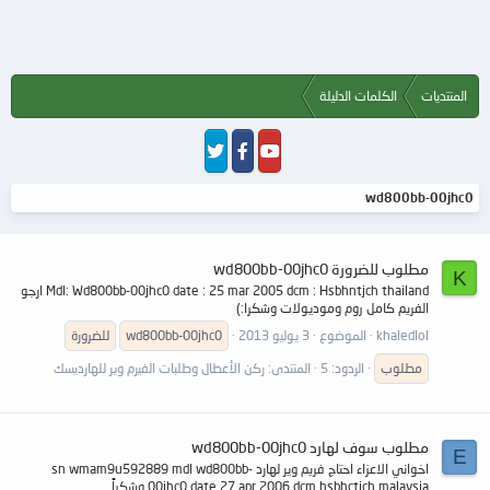
المنتديات
الكلمات الدليلة
wd800bb-00jhc0
مطلوب للضرورة wd800bb-00jhc0
K
Mdl: Wd800bb-00jhc0 date : 25 mar 2005 dcm : Hsbhntjch thailand ارجو
الفريم كامل روم وموديولات وشكرا:)
khaledlol
الموضوع
3 يوليو 2013
wd800bb-00jhc0
للضرورة
مطلوب
الردود: 5
المنتدى:
ركن الأعطال وطلبات الفيرم وير للهارديسك
مطلوب سوف لهارد wd800bb-00jhc0
E
اخواني الاعزاء احتاج فريم وير لهارد sn wmam9u592889 mdl wd800bb-
00jhc0 date 27 apr 2006 dcm hsbhctjch malaysia وشكراً