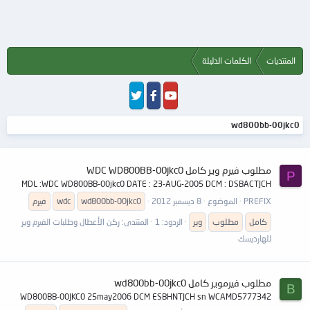
المنتديات
الكلمات الدليلة
wd800bb-00jkc0
مطلوب فيرم وير كامل WDC WD800BB-00jkc0
P
MDL :WDC WD800BB-00jkc0 DATE : 23-AUG-2005 DCM : DSBACTJCH
PREFIX
الموضوع
8 ديسمبر 2012
wd800bb-00jkc0
wdc
فيرم
كامل
مطلوب
وير
الردود: 1
المنتدى:
ركن الأعطال وطلبات الفيرم وير
للهارديسك
مطلوب فيرموير كامل wd800bb-00jkc0
B
WD800BB-00JKC0 25may2006 DCM ESBHNTJCH sn WCAMD5777342