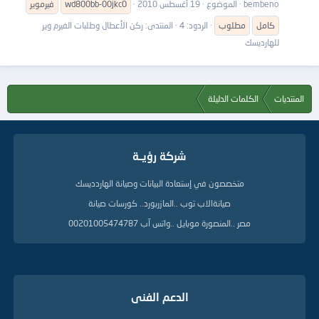
bembeno
الموضوع
19 أغسطس 2010
wd800bb-00jkc0
فيرموير
كامل
مطلوب
الردود: 4
المنتدى:
ركن الأعطال وطلبات الفيرم وير
للهارديسك
المنتديات
الكلمات الدليلة
شركة رؤيــة
متخصصون في إستعادة البيانات وصيانة الهاردديسك
صيانةالاب توب ..المازربورد.. كورسات صيانة
مصر ..المنصورة موبايل ..واتس آب 00201005474787
الدعم الفنى