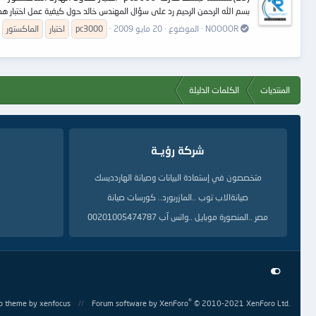
بسم الله الرحمن الرحيم رد على سؤال المهندس خالد حول كيفية عمل اختبار هدود ا
NOOOOR
الموضوع
20 مايو 2009
pc3000
اختبار
الماكستور
المنتديات
الكلمات الدليلة
شركة رؤيــة
متخصصون في إستعادة البيانات وصيانة الهاردديسك
صيانةالاب توب ..المازربورد.. كورسات صيانة
مصر ..المنصورة موبايل ..واتس آب 00201005474787
®
o theme
by xenfocus
Forum software by XenForo
© 2010-2021 XenForo Ltd.