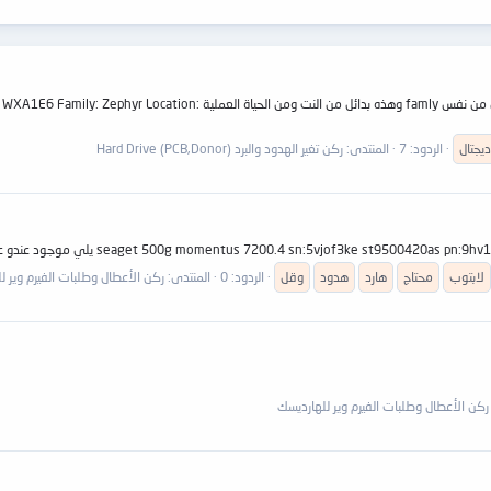
الويسترن ديجتال نوعا ما هارد ممتاز في عملية نقل الهيد وغالبا يكفي ان ي
يجتال
الردود: 7
المنتدى:
ركن تغير الهدود والبرد Hard Drive (PCB,Donor)
لابتوب
محتاج
هارد
هدود
وقل
الردود: 0
المنتدى:
ركن الأعطال وطلبات الفيرم وير ل
ركن الأعطال وطلبات الفيرم وير للهارديسك