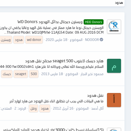
هدود
ويسترن ديجتال بدائل الهدود WD Donors
HDD Donors
Thailand Model: WD10JMVW-11AJGS4 Date: 09 AUG 2016 DCM...
NOOOOR
الموضوع
18 مارس 2020
wd donor
هدود
ويسترن د
هارد ديسك لابتوب seaget 500 محتاج نقل هدود
م
السلام عليكم ورحمة الله تعالى وبركاته انا عايز هارد seaget 500g momentus 7200.4 sn:5vjof3ke st9500420as pn:9hv144-300 fw:0002sdm1 يلي موجود عندو عايز الهيد بتاعو سليم وجزاكم الله كل خير
محمود نذير النجار
الموضوع
18 مارس 2013
500
seaget
ديسك
نقل هدود
أ
ما هي البيانات التي يجب ان تتطابق اثناء نقل الهدود من هارد لهارد آخر
أثال أحمد
الموضوع
16 أبريل 2012
هدود
وقل
الردود: 2
المنتدى:
(15)سلسلة تبسط كارت-pc3000- اختبار هدود الهارد الماكستور