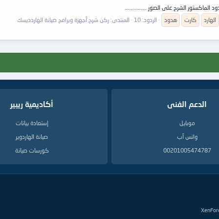
لماكستور الشرح على الصور ...............
الهارد
كارت
هدود
الردود: 10
المنتدى:
ركن شرح أجهزة وبرامج صيانة الهاردديسك
الدعم الفنى
أكاديمية ريبير
موبايل
إستعادة بيانات
واتس آب
صيانة الهاردوير
00201005474787
كورسات صيانة
XenFor