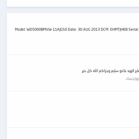
كون من نفس famly وهذه بدائل من النت ومن الحياة العملية Model: WD5000BMVW-11AJGS0 Date: 30 AUG 2013 DCM: EHMTJHKB Serial: WXA1E6 Family: Zephyr Location:
لهارديسك