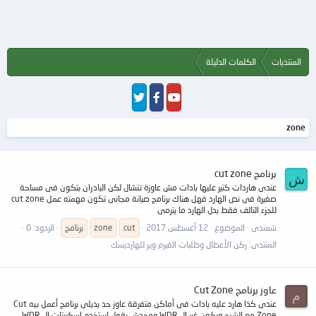
المنتديات
الكلمات الدليلة
zone
برنامج cut zone
ش
عندى هاردات كتير عليها بادات مش عاوزة تتشال لكن البادران بتكون فى مساحة
صغيرة فى نص الهارد فهل هناك برنامج صيانة مجانى تكون مهمته عمل cut zone
للجزء التالف فقط بدل الهارد ما يترمى
شمندى
الموضوع
12 أغسطس 2017
cut
zone
برنامج
الردود: 0
المنتدى:
ركن الأعطال وطلبات الفيرم وير للهارديسك
عاوز برنامج Cut Zone
م
عندى كذا هارد عليه بادات فى أماكن متفرقة عاوز حد يديلى برنامج أعمل بيه Cut
Zone مع الشرح ويكون غير ال WDR ومحدش يقول استخدم اسكربتات ال WDR