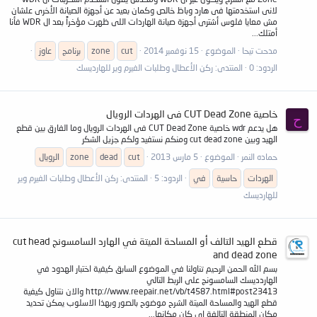
لانى استخدمتها فى هارد وباظ خالص وكمان بعيد عن أجهزة الصيانة الأخرى علشان
مش معايا فلوس أشترى أجهزة صيانة الهاردات اللى ظهرت مؤخراً بعد ال WDR فأنا
أمتلك...
مدحت تيحا
الموضوع
15 نوفمبر 2014
cut
zone
برنامج
عاوز
الردود: 0
المنتدى:
ركن الأعطال وطلبات الفيرم وير للهارديسك
خاصية CUT Dead Zone فى الهردات الرويال
ح
هل يدعم wdr خاصية CUT Dead Zone فى الهردات الرويال وما الفارق بين قطع
الهيد وبين cut dead zone ومنكم نستفيد ولكم جزيل الشكر
حماده النمر
الموضوع
5 مارس 2013
cut
dead
zone
الرويال
الهردات
حاسية
في
الردود: 5
المنتدى:
ركن الأعطال وطلبات الفيرم وير
للهارديسك
قطع الهيد التالف أو المساحة الميتة في الهارد السامسونج cut head
and dead zone
بسم الله الحمن الرحيم تناولنا في الموضوع السابق كيفية اختبار الهدود في
الهاردديسك السامسونج على الربط التالي
http://www.reepair.net/vb/t4587.html#post23413 والان نتناول كيفية
قطع الهيد والمساحة الميتة الشرح موضوح بالصور وبهذا الاسلوب يمكن تحديد
مكان المنطقة التالفة اي كان مكانها...