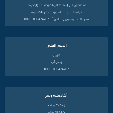
متخصصون في إستعادة البيانات وصيانة الهاردديسك
صيانةالاب توب ..المازربورد.. كورسات صيانة
مصر ..المنصورة موبايل ..واتس آب 00201005474787
الدعم الفنى
موبايل
واتس آب
00201005474787
أكاديمية ريبير
إستعادة بيانات
صيانة الهاردوير