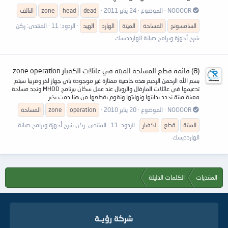
NOOOOR
الموضوع
24 يناير 2011
dead
head
zone
التالف
السامسونج
المساحة
الميتة
الهارد
الهيد
الردود: 11
المنتدى:
ركن
شرح أجهزة وبرامج صيانة الهاردديسك
(8) قائمة قطع المساحة الميتة في عائلات الكفيار zone operation
بسم الله الرحمن الرحيم هذه خاصية ممتازة غير موجودة باي جهاز اخر وقريبا سيتم
تدعيمها في عائلات المارفال والرويال عند عمل سكان ببرنامج MHDD ونجد مساحة
معينة ميتة نحدد بدايتها ونهايتها ونقوم بقطعها من هنا دمت بخير
NOOOOR
الموضوع
20 يناير 2010
operation
zone
المساحة
الميتة
قطع
لكفيار
الردود: 11
المنتدى:
ركن شرح أجهزة وبرامج صيانة
الهاردديسك
المنتديات
الكلمات الدليلة
شركة رؤيــة