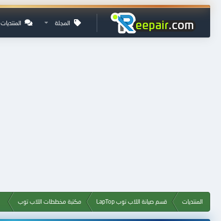
المجلة
المنتديات
المنتديات
قسم صيانة اللاب توب LapTop
مكتبة مخططات اللاب توب