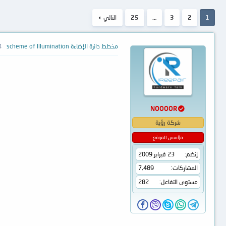
1
2
3
…
25
التالي
مخطط دائرة الإضاءة scheme of Illumination
24 
NOOOOR
شركة رؤية
مؤسس الموقع
إنضم
23 فبراير 2009
المشاركات
7,489
مستوى التفاعل
282