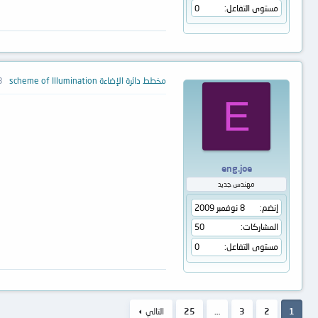
مستوى التفاعل
0
مخطط دائرة الإضاءة scheme of Illumination
8 يناي
E
eng.joe
مهندس جديد
إنضم
8 نوفمبر 2009
المشاركات
50
مستوى التفاعل
0
1
2
3
…
25
التالي