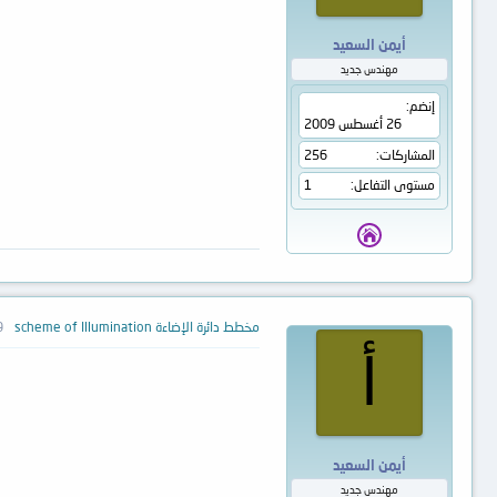
أيمن السعيد
مهندس جديد
إنضم
26 أغسطس 2009
المشاركات
256
مستوى التفاعل
1
مخطط دائرة الإضاءة scheme of Illumination
29 
أ
أيمن السعيد
مهندس جديد