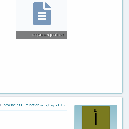
reepair.net.part1.txt
71 بايت · المشاهدات: 115
مخطط دائرة الإضاءة scheme of Illumination
29 
أ