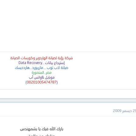
شركة رؤية لصيانة الهاردوير وكورسات الصيانة
إسترجاع بيانات ..
Data Recovery
صيانة لاب توب ...مازربورد...هاردديسك
مصر..المنصورة
موبايل &واتس أب
)
00201005474787
(
ديسمبر 2009
بارك الله فيك يا بشمهندس
وزادك من عللمة