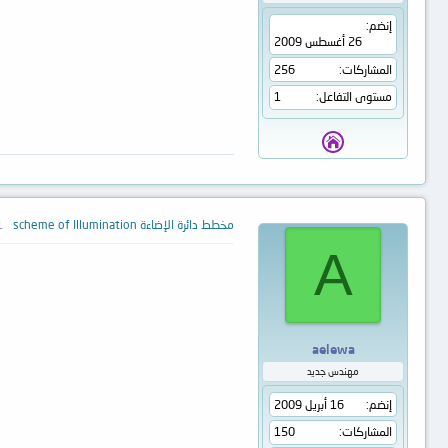
إنضم
26 أغسطس 2009
المشاركات
256
مستوى التفاعل
1
مخطط دائرة الإضاءة scheme of Illumination
31 
A
aelewa
مهندس جديد
إنضم
16 أبريل 2009
المشاركات
150