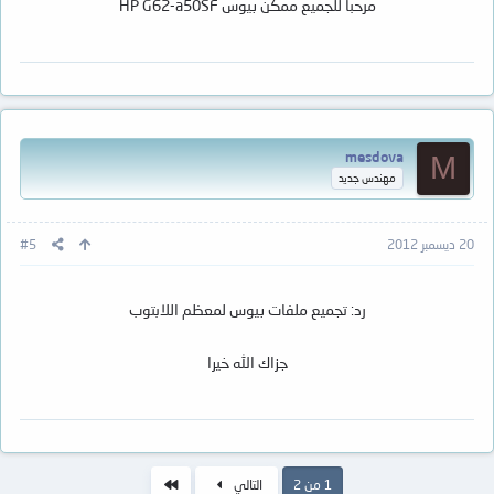
مرحبا للجميع ممكن بيوس HP G62-a50SF
mesdova
M
مهندس جديد
20 ديسمبر 2012
#5
رد: تجميع ملفات بيوس لمعظم اللابتوب
جزاك الله خيرا
الاخير
1 من 2
التالي