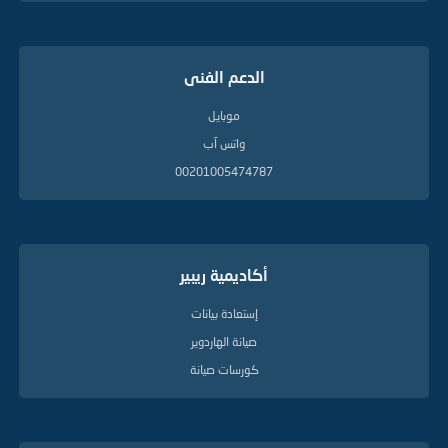
الدعم الفنى
موبايل
واتس آب
00201005474787
أكاديمية ريبير
إستعادة بيانات
صيانة الهاردوير
كورسات صيانة