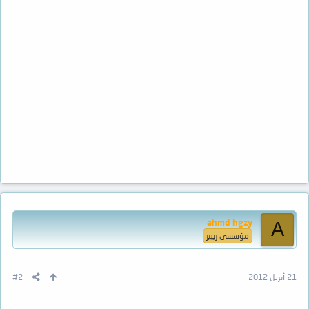
ahmd hgzy
A
مؤسسي ريبير
21 أبريل 2012
#2