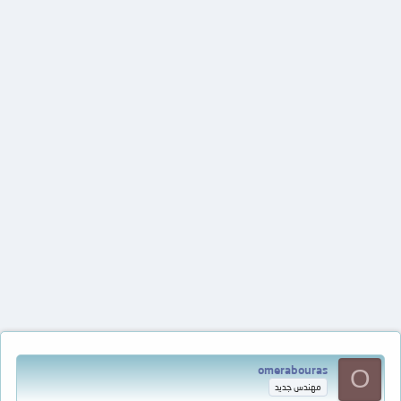
omerabouras
O
مهندس جديد