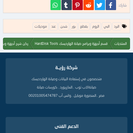
فيسبوك
تويتر
Reddit
Pinterest
Tumblr
WhatsApp
شارك:
ا
البرد
البي
الروم
بقطع
بور
شحن
عند
موديلات
ل
ك
ل
المنتديات
قسم أجهزة وبرامج صيانة الهارديسك HardDisk Tools
ركن شرح أجهزة وبرام
م
ا
ت
ا
شركة رؤيــة
ل
د
ل
متخصصون في إستعادة البيانات وصيانة الهاردديسك
ي
صيانةالاب توب ..المازربورد.. كورسات صيانة
ل
ة
مصر ..المنصورة موبايل ..واتس آب 00201005474787
الدعم الفنى