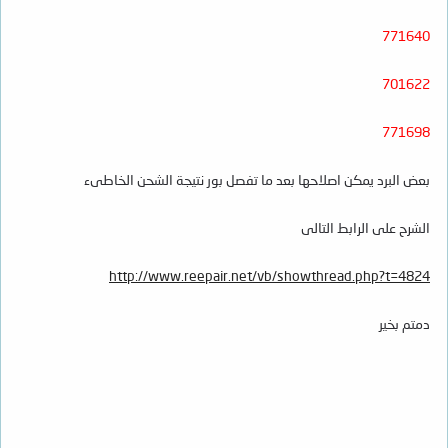
771640
701622
771698
بعض البرد يمكن اصلاحها بعد ما تفصل بور نتيجة الشحن الخاطىء
الشرح على الرابط التالى
http://www.reepair.net/vb/showthread.php?t=4824
دمتم بخير