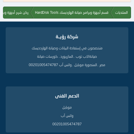
ك
ل
المنتديات
قسم أجهزة وبرامج صيانة الهارديسك HardDisk Tools
ركن شرح أجهزة وبرام
م
ا
ت
ا
شركة رؤيــة
ل
د
ل
متخصصون في إستعادة البيانات وصيانة الهاردديسك
ي
صيانةالاب توب ..المازربورد.. كورسات صيانة
ل
ة
مصر ..المنصورة موبايل ..واتس آب 00201005474787
الدعم الفنى
موبايل
واتس آب
00201005474787