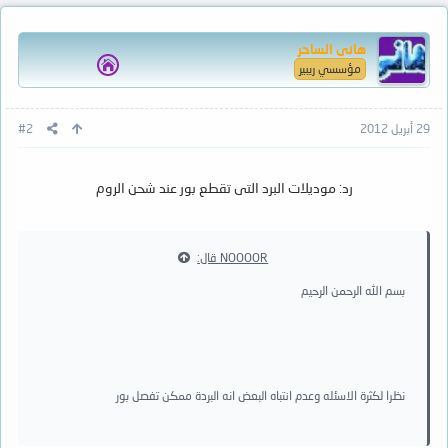
هانى الساحر
مؤسسي ريبير
29 أبريل 2012
#2
رد: موديلات البرد التى تقطع بور عند شحن الروم
NOOOOR قال:
بسم الله الرحمن الرحيم​
نظرا لكثرة الاسئله وعدم انتباه البعض انه البردة ممكن تفصل بور​
الموديل الاول​