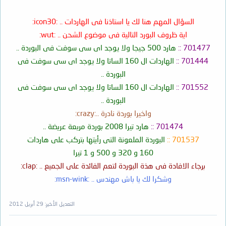
701590 اللى عليها ايس روم
السؤال المهم هنا لك يا استاذنا فى الهاردات .. :icon30:
اية ظروف البورد التالية فى موضوع الشحن .. :wut:
:: لو اتشحنت غلط بروم غير مطابق او مناسب ::
701477 ::
هارد 500 جيجا ولا يوجد اى سى سوفت فى البوردة ..
وبتركب على نوعيات مشهورة جدا فى عائلة 320 جيجا .
701444 ::
الهاردات ال 160 الساتا ولا يوجد اى سى سوفت فى
WD3200AAJS-22L7A0
البوردة ..
WD3200AAJS-00L7A0
701552 ::
الهاردات ال 160 الساتا ولا يوجد اى سى سوفت فى
البوردة ..
الموديلات الاخرى تفصل بور لان ملف الروم مساحته
192
كيلو اما لو ملف
الروم مساحته
256
كيلو تتشحن عادى ولا تفصل بور​
واخيرا بوردة نادرة ..:crazy:
701474 ::
هارد تيرا 2008 بوردة مربعة عريضة ..
الموديلات هى​
701537 ::
البوردة الملعونة التى رأيتها بتركب على هاردات
160 و 320 و 500 و 1 تيرا
701640
:: بتركب فى هاردات 320 جيجا وهاردات 500 جيجا
برجاء الافادة فى هذة البوردة لتعم الفائدة على الجميع .. :clap:
وهاردات تيرا ..
وشكرا لك يا باش مهندس .. :msn-wink:
771640
:: بتركب فى هاردات 320 جيجا وهاردات 500 جيجا
وهاردات تيرا ..
التعديل الأخير:
29 أبريل 2012