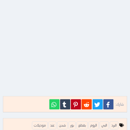
فيسبوك
تويتر
Reddit
Pinterest
Tumblr
WhatsApp
شارك:
ا
البرد
البي
الروم
بقطع
بور
شحن
عند
موديلات
ل