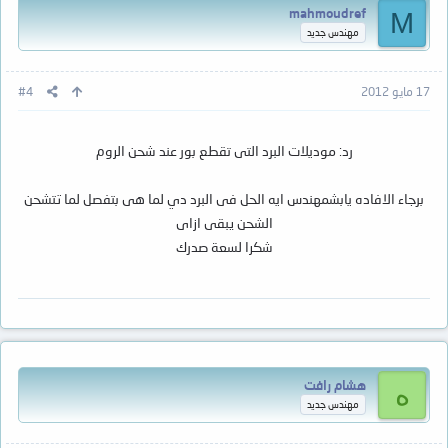
mahmoudref
M
مهندس جديد
17 مايو 2012
#4
رد: موديلات البرد التى تقطع بور عند شحن الروم
برجاء الافاده يابشمهندس ايه الحل فى البرد دي لما هى بتفصل لما تتشحن
الشحن يبقى ازاى
شكرا لسعة صدرك
هشام رافت
ه
مهندس جديد