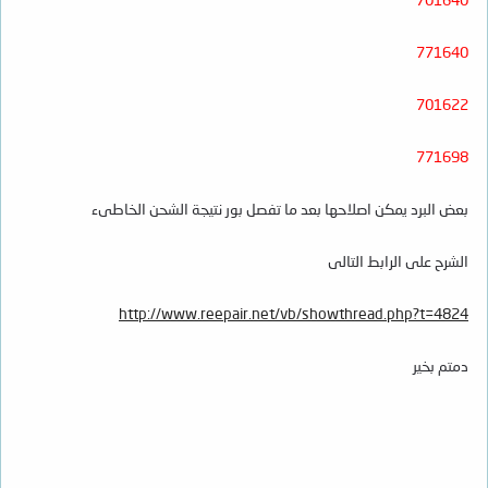
771640
701622
771698
بعض البرد يمكن اصلاحها بعد ما تفصل بور نتيجة الشحن الخاطىء
الشرح على الرابط التالى
http://www.reepair.net/vb/showthread.php?t=4824
دمتم بخير