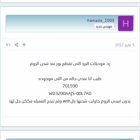
701622
:: لم اقابلها بعد فى هاردات للصيانة ..
771698
:: قابلتها فى هاردات 2 تيرا ..
hamada_2003
H
مهندس جديد
بعض البرد يمكن اصلاحها بعد ما تفصل بور نتيجة الشحن الخاطىء
:: بتتصلح البورد التى بها اصلا اى سى سوفت بتغيرة بمثلة
مطابق سليم ..
5 مايو 2012
#3
:: بتتصلح البورد التى لا يوجد بها اى سوفت بمطابق سليم مع
التعديل فى البوردة ..
رد: موديلات البرد التى تقطع بور عند شحن الروم
الشرح على الرابط التالى​
طيب انا عندى حاله من اللى موجوده
701590
http://www.reepair.net/vb/showthread.php?t=4824
WD3200AAJS-00L7A0
بدون ايسى الروم حاولت شحنها بالwdr ولم تنجح العميله مككن حل لها
دمتم بخير​