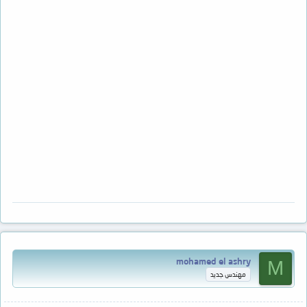
mohamed el ashry
M
مهندس جديد