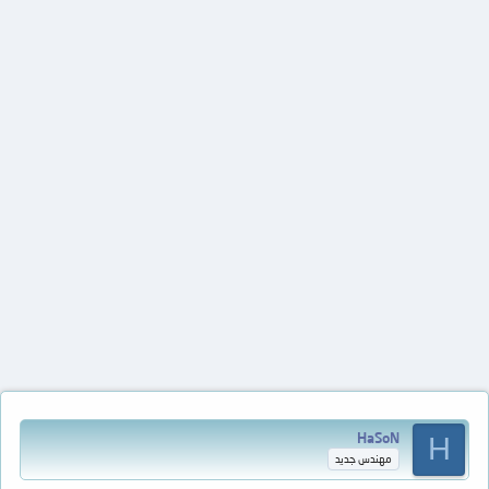
HaSoN
H
مهندس جديد