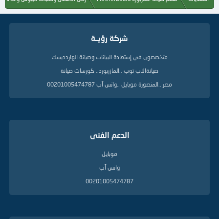
م
ا
ت
ا
شركة رؤيــة
ل
د
ل
متخصصون في إستعادة البيانات وصيانة الهاردديسك
ي
صيانةالاب توب ..المازربورد.. كورسات صيانة
ل
ة
مصر ..المنصورة موبايل ..واتس آب 00201005474787
الدعم الفنى
موبايل
واتس آب
00201005474787