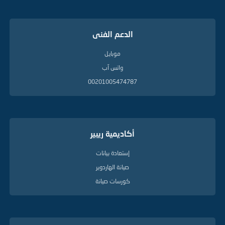
الدعم الفنى
موبايل
واتس آب
00201005474787
أكاديمية ريبير
إستعادة بيانات
صيانة الهاردوير
كورسات صيانة