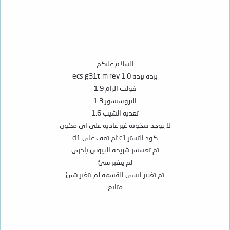
السلام عليكم
برده برده ecs g31t-m rev 1.0
فولت الرام 1.9
البروسيسور 1.3
تغذية الشيب 1.6
لا يوجد سخونه غير عاديه على اى مكون
كود التستر c1 ثم تقف على d1
تم تغسسر شريحة البيوس باخرى
لم يتغير شئ
تم تغيير ايسى القسمه لم يتغير شئ
متابع