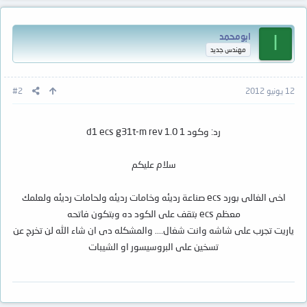
ابومحمد
ا
مهندس جديد
12 يونيو 2012
#2
رد: وكود d1 ecs g31t-m rev 1.0 1
سلام عليكم
اخى الغالى بورد ecs صناعة رديئه وخامات رديئه ولحامات رديئه ولعلمك
معظم ecs بتقف على الكود ده وبتكون فاتحه
ياريت تجرب على شاشه وانت شغال.... والمشكله دى ان شاء الله لن تخرج عن
تسخين على البروسيسور او الشيبات