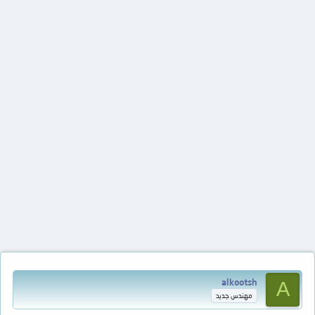
alkootsh
A
مهندس جديد