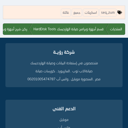
ا
seq_zum
اسكربتات
جميع
عائلة
ل
ك
ل
المنتديات
قسم أجهزة وبرامج صيانة الهارديسك HardDisk Tools
ركن شرح أجهزة وبرام
م
ا
ت
ا
شركة رؤيــة
ل
د
ل
متخصصون في إستعادة البيانات وصيانة الهاردديسك
ي
صيانةالاب توب ..المازربورد.. كورسات صيانة
ل
ة
مصر ..المنصورة موبايل ..واتس آب 00201005474787
الدعم الفنى
موبايل
واتس آب