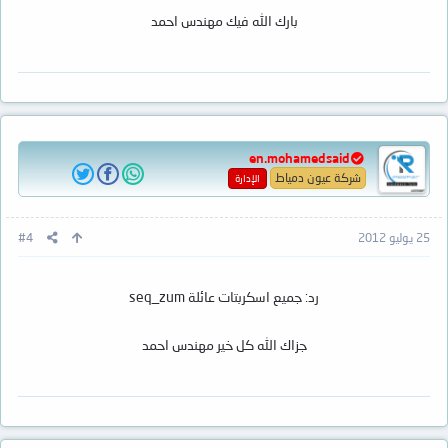
بارك الله فيك مهندس احمد
en.mohamedsaid
شركة عيون دمياط
الإدارة
25 يوليو 2012
#4
رد: جميع اسكربتات عائلة seq_zum
جزاك الله كل خير مهندس احمد