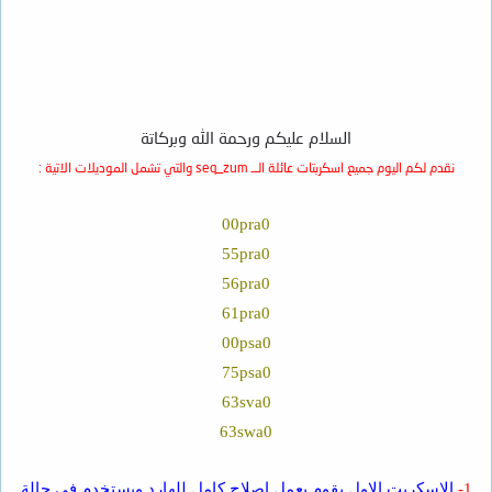
السلام عليكم ورحمة الله وبركاتة
نقدم لكم اليوم جميع اسكربتات عائلة الــ seq_zum والتي تشمل الموديلات الاتية :
00pra0
55pra0
56pra0
61pra0
00psa0
75psa0
63sva0
63swa0
1-
الاسكربت الاول يقوم بعمل اصلاح كامل للهارد ويستخدم في حالة