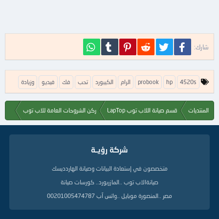
فيسبوك
تويتر
Reddit
Pinterest
Tumblr
WhatsApp
شارك:
ا
4520s
hp
probook
الرام
الكيبورد
تحب
فك
فيديو
وزيادة
ل
ك
ل
المنتديات
قسم صيانة اللاب توب LapTop
ركن الشروحات العامة للاب توب
م
ا
ت
ا
شركة رؤيــة
ل
د
ل
متخصصون في إستعادة البيانات وصيانة الهاردديسك
ي
صيانةالاب توب ..المازربورد.. كورسات صيانة
ل
ة
مصر ..المنصورة موبايل ..واتس آب 00201005474787