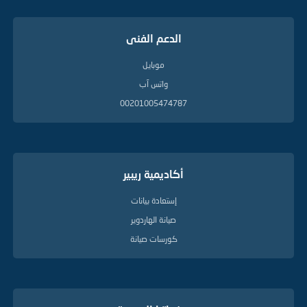
الدعم الفنى
موبايل
واتس آب
00201005474787
أكاديمية ريبير
إستعادة بيانات
صيانة الهاردوير
كورسات صيانة