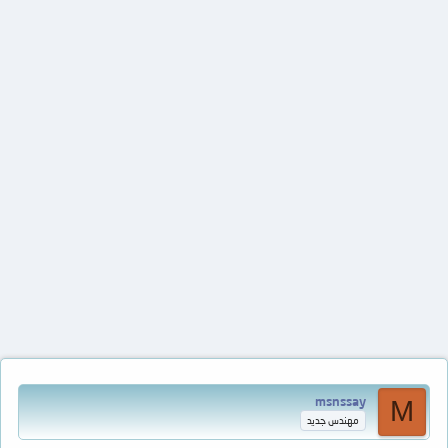
msnssay
M
مهندس جديد