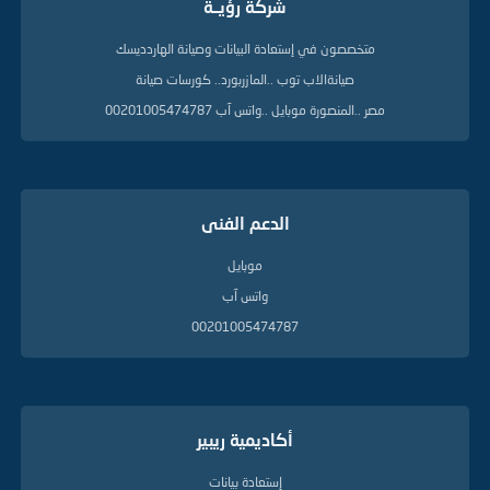
شركة رؤيــة
ل
د
ل
متخصصون في إستعادة البيانات وصيانة الهاردديسك
ي
صيانةالاب توب ..المازربورد.. كورسات صيانة
ل
ة
مصر ..المنصورة موبايل ..واتس آب 00201005474787
الدعم الفنى
موبايل
واتس آب
00201005474787
أكاديمية ريبير
إستعادة بيانات