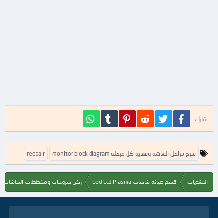
فيسبوك
تويتر
Reddit
Pinterest
Tumblr
WhatsApp
شارك:
ا
monitor block diagram شرح مراحل الشاشة وتغذية كل مرحلة
reepair
ل
ك
ل
المنتديات
قسم صيانه شاشات Led Lcd Plasma
ركن شروحات ومخططات الشاشات
م
ا
ت
ا