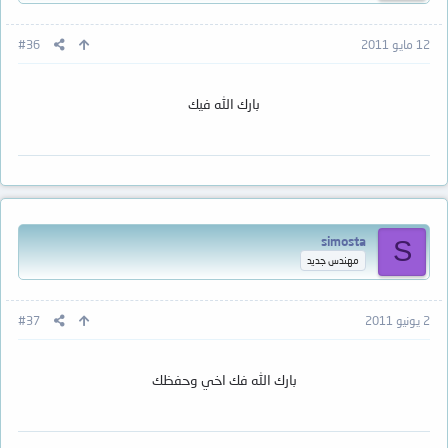
12 مايو 2011
#36
بارك الله فيك
simosta
S
مهندس جديد
2 يونيو 2011
#37
بارك الله فك اخي وحفظك