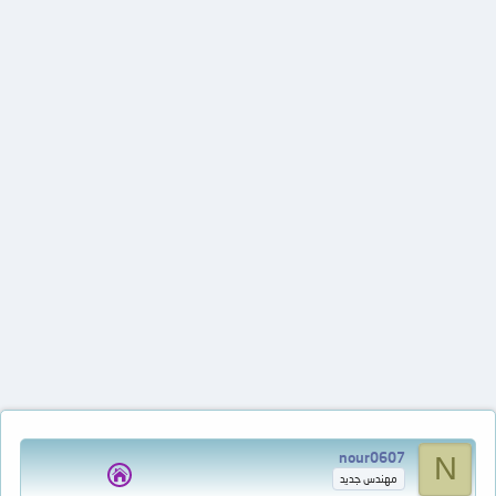
nour0607
N
مهندس جديد