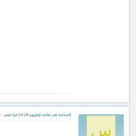
المساعده فى شاشه تليفزيون lcd 24 كيرا صينى
23
س