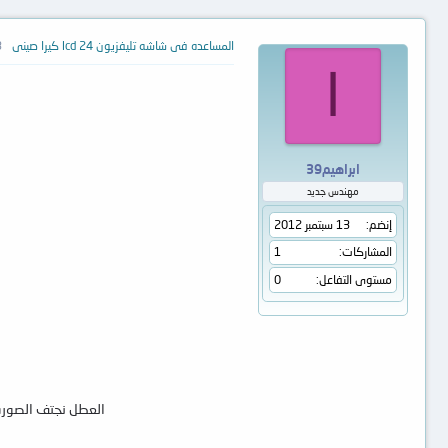
المساعده فى شاشه تليفزيون lcd 24 كيرا صينى
13
ا
ابراهيم39
مهندس جديد
إنضم
13 سبتمبر 2012
المشاركات
1
مستوى التفاعل
0
العطل نجتف الصوره مشوشه الالوان سواء rf او الفديو ماعدا القائم