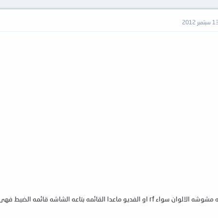
 سبتمبر 2012
ه بتاعه الشاشه قائمه الضيط فهى ممتازه واضحه والنظام بال او سيكام فالعيب واحد