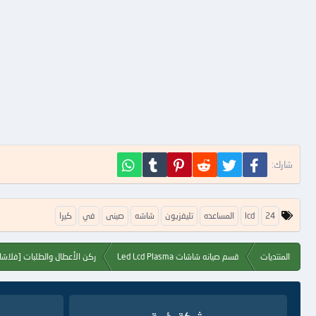
فيسبوك
تويتر
Reddit
Pinterest
Tumblr
WhatsApp
شارك:
ا
24
lcd
المساعده
تليفزيون
شاشه
صينى
في
كيرا
ل
ك
ل
المنتديات
قسم صيانه شاشات Led Lcd Plasma
ركن الأعطال والطلبات [فلا
م
ا
ت
ا
ل