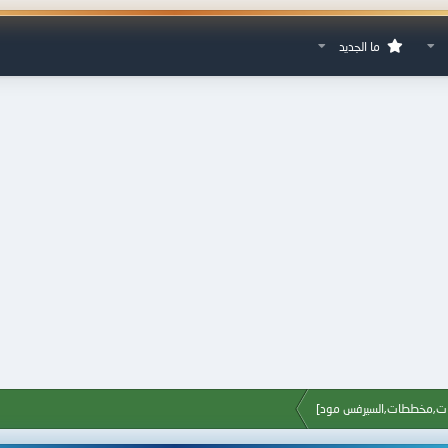
ما الجديد
شات,مخططات,السيرفس مود]