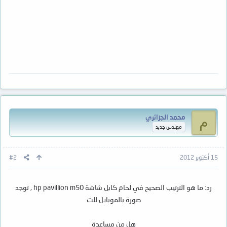
محمد الجزائري
م
مهندس جديد
15 أكتوبر 2012
#2
رد: ما هو الترتيب الصحيح في لحام كابل شاشة hp pavillion m50 , توجد
صورة بالموبايل للت
هل من مساعدة