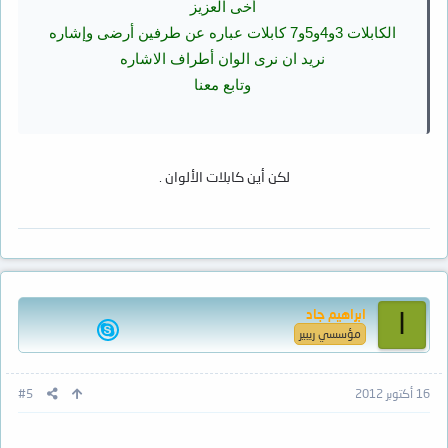
أخى العزيز
الكابلات 3و4و5و7 كابلات عباره عن طرفين أرضى وإشاره
نريد ان نرى الوان أطراف الاشاره
وتابع معنا
لكن أين كابلات الألوان .
ابراهيم جاد
ا
مؤسسي ريبير
16 أكتوبر 2012
#5