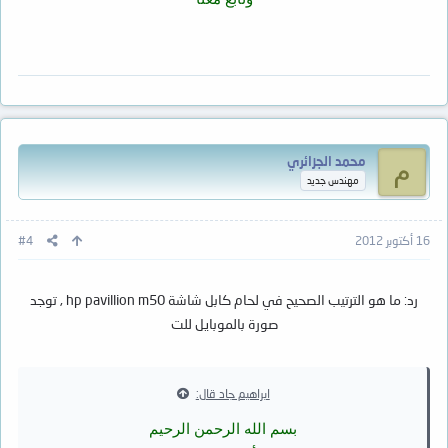
محمد الجزائري
م
مهندس جديد
16 أكتوبر 2012
#4
رد: ما هو الترتيب الصحيح في لحام كابل شاشة hp pavillion m50 , توجد
صورة بالموبايل للت
ابراهيم جاد قال:
بسم الله الرحمن الرحيم