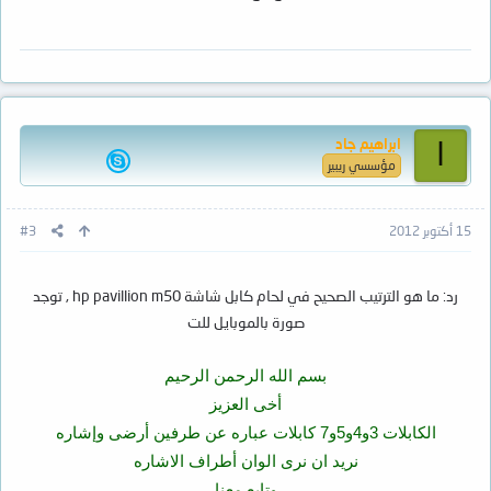
ابراهيم جاد
ا
مؤسسي ريبير
15 أكتوبر 2012
#3
رد: ما هو الترتيب الصحيح في لحام كابل شاشة hp pavillion m50 , توجد
صورة بالموبايل للت
بسم الله الرحمن الرحيم
أخى العزيز
الكابلات 3و4و5و7 كابلات عباره عن طرفين أرضى وإشاره
نريد ان نرى الوان أطراف الاشاره
وتابع معنا