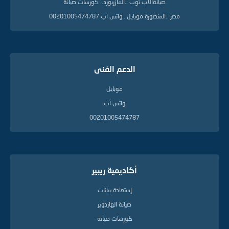
صيانةالاب توب ..المازربورد.. كورسات صيانة
مصر ..المنصورة موبايل ..واتس آب 00201005474787
الدعم الفنى
موبايل
واتس آب
00201005474787
أكاديمية ريبير
إستعادة بيانات
صيانة الهاردوير
كورسات صيانة